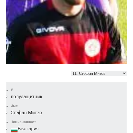
#
полузащитник
Име
Стефан Митев
Националност
България