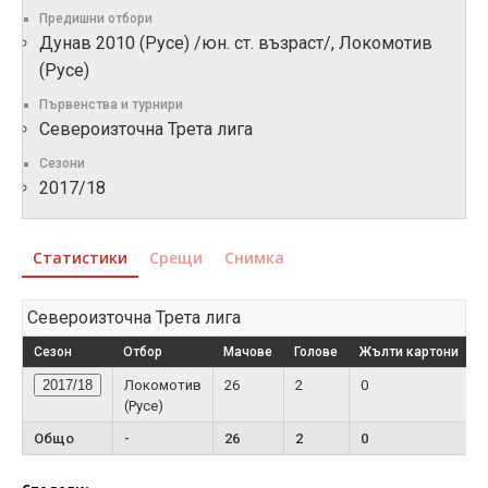
Предишни отбори
Дунав 2010 (Русе) /юн. ст. възраст/, Локомотив
(Русе)
Първенства и турнири
Североизточна Трета лига
Сезони
2017/18
Статистики
Срещи
Снимка
Североизточна Трета лига
Сезон
Отбор
Мачове
Голове
Жълти картони
Ч
2017/18
Локомотив
26
2
0
(Русе)
Общо
-
26
2
0