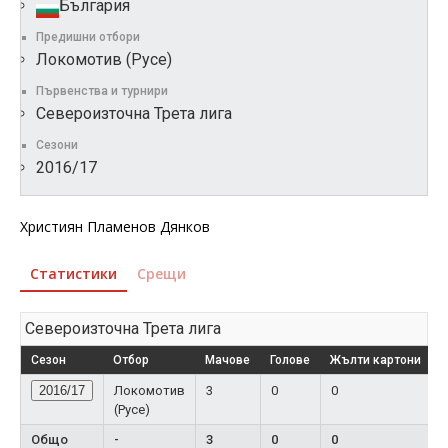
България
Предишни отбори
Локомотив (Русе)
Първенства и турнири
Североизточна Трета лига
Сезони
2016/17
Християн Пламенов Дянков
Статистики
Срещи
Североизточна Трета лига
Сезон
Отбор
Мачове
Голове
Жълти картони
Ч
2016/17
Локомотив
3
0
0
(Русе)
Общо
-
3
0
0