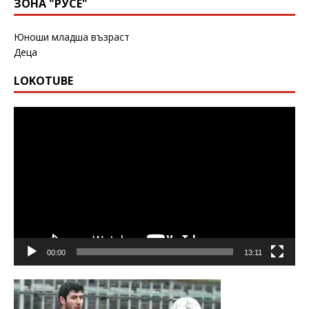
ЗОНА "РУСЕ"
Юноши младша възраст
Деца
LOKOTUBE
Видео
00:00
13:11