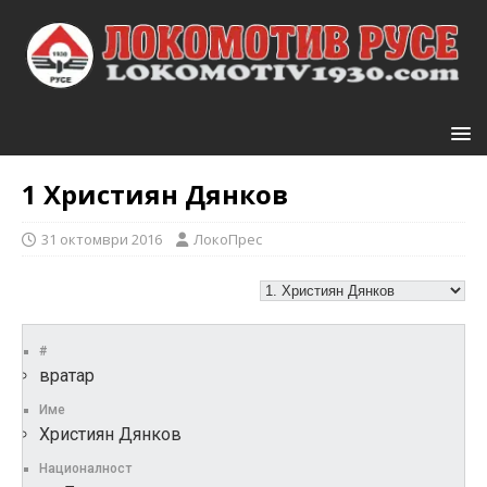
1
Християн Дянков
31 октомври 2016
ЛокоПрес
#
вратар
Име
Християн Дянков
Националност