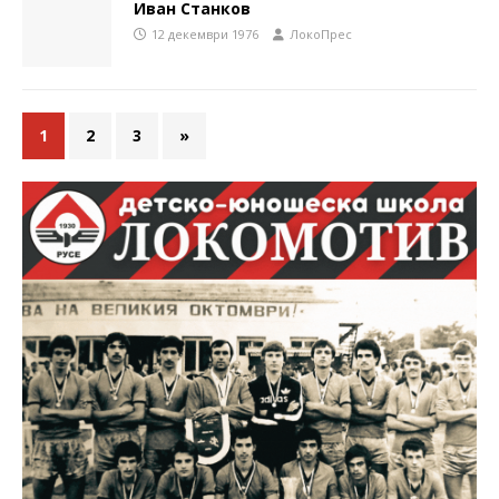
Иван Станков
12 декември 1976
ЛокоПрес
1
2
3
»