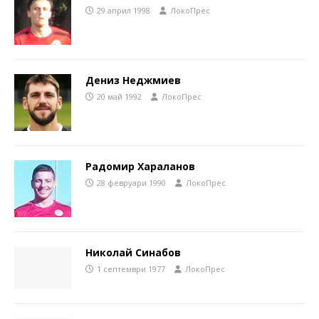
29 април 1998
ЛокоПрес
Дениз Неджмиев
20 май 1992
ЛокоПрес
Радомир Хараланов
28 февруари 1990
ЛокоПрес
Николай Синабов
1 септември 1977
ЛокоПрес