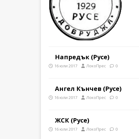
Напредък (Русе)
16 юли 2017
ЛокоПрес
0
Ангел Кънчев (Русе)
16 юли 2017
ЛокоПрес
0
ЖСК (Русе)
16 юли 2017
ЛокоПрес
0