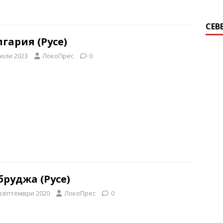
СЕВ
гария (Русе)
 юли 2023
ЛокоПрес
0
руджа (Русе)
 септември 2020
ЛокоПрес
0