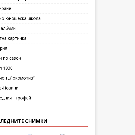
иране
ко-юношеска школа
албуми
тна картичка
рия
н по сезон
л 1930
ион „Локомотив“
в-Новини
едният трофей
ЛЕДНИТЕ СНИМКИ