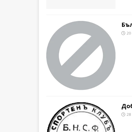
Бъл
20
Доб
28