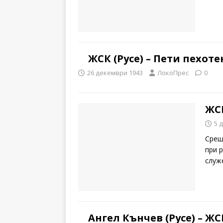
ЖСК (Русе) – Пети пехоте
26 декември 1943
ЛокоПрес
0
ЖСК
5 
Срещ
при 
служ
Ангел Кънчев (Русе) – ЖСК