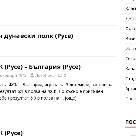
Клас
Детс
Фото
н дунавски полк (Русе)
Визи
Исто
Сезо
 (Русе) – България (Русе)
Кана
декември 1943
ЛокоПрес
0
Стад
ата ЖСК – България, играна на 5 декември, завършва
Архи
резултат 6:1 в полза на ЖСК. По-късно е присъден
ебен резултат 6:0 в полза на
… [oще]
Посл
ПОС
 (Русе)