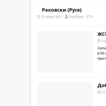
Раковски (Русе)
15 април 2017
ЛокоПрес
0
ЖСК
4 
Срещ
в 60-
прис
Доб
21