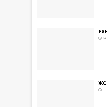
Рак
14
ЖСК
30