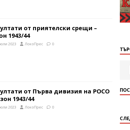
ултати от приятелски срещи –
он 1943/44
 юли 2023
ЛокоПрес
0
ТЪР
ПОС
зултати от Първа дивизия на РОСО
езон 1943/44
 юли 2023
ЛокоПрес
0
СЛЕ