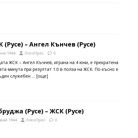
 (Русе) – Ангел Кънчев (Русе)
юни 1944
ЛокоПрес
0
ата ЖСК – Ангел Къчнев, играна на 4 юни, е прекратена
ата минута при резултат 1:0 в полза на ЖСК. По-късно е
ъден служебен
… [oще]
руджа (Русе) – ЖСК (Русе)
 май 1944
ЛокоПрес
0