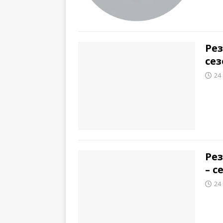
Рез
сез
24
Ре
– с
24