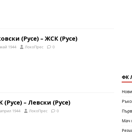
овски (Русе) – ЖСК (Русе)
 май 1944
ЛокоПрес
0
ФК 
Нови
Ръко
 (Русе) – Левски (Русе)
Първ
 април 1944
ЛокоПрес
0
Мач 
Резу