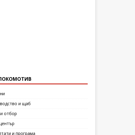
ЛОКОМОТИВ
ни
водство и щаб
и отбор
център
лтати и програма