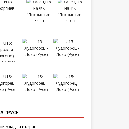
А "РУСЕ"
и младша възраст