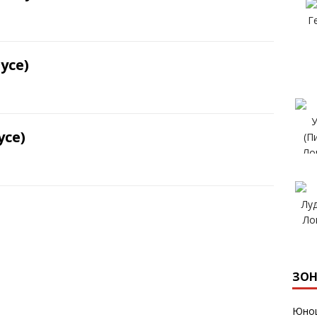
усе)
усе)
ЗОН
Юнош