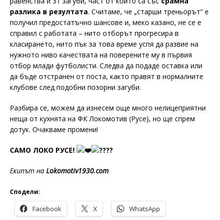
равенства и 31 загуби, част от които са със
срамна
разлика в резултата
. Считаме, че „старши треньорът“ е
получил предостатъчно шансове и, меко казано, не се е
справил с работата – нито отборът прогресира в
класирането, нито пък за това време успя да развие на
нужното ниво качествата на поверените му в първия
отбор млади футболисти. Следва да подаде оставка или
да бъде отстранен от поста, както правят в нормалните
клубове след подобни позорни загуби.
Разбира се, можем да изнесем още много нелицеприятни
неща от кухнята на ФК Локомотив (Русе), но ще спрем
дотук. Очакваме промени!
САМО ЛОКО РУСЕ!
Екипът на
Lokomotiv1930.com
Сподели:
Facebook
X
WhatsApp