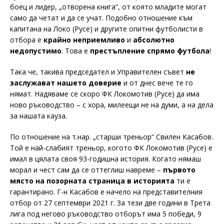
боец и лидер, „отворена книга“, от която младите могат
само да четат и да се учат. Подобно отношение към
капитана на Локо (Русе) и другите опитни футболисти в
отбора е
крайно неприемливо
и
абсолютно
недопустимо
. Това е
престъпление спрямо футбола
!
Така че, такива председател и Управителен съвет
не
заслужават нашето доверие
и от днес вече те го
нямат. Надяваме се скоро ФК Локомотив (Русе) да има
ново ръководство – с хора, милеещи не на думи, а на дела
за нашата кауза.
По отношение на т.нар. „старши треньор“ Свилен Касабов.
Той е най-слабият треньор, когото ФК Локомотив (Русе) е
имал в цялата своя 93-годишна история. Когато нямаш
морал и чест сам да се оттеглиш навреме –
първото
място на позорната страница в историята
ти е
гарантиранo. Г-н Касабов е начело на представителния
отбор от 27 септември 2021 г. За тези две години в Трета
лига под негово ръководство отборът има 5 победи, 9