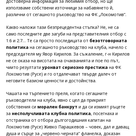
достоверна информация за любимия отбор, но ще
използваме собствени източници за набавянето й,
различни от сегашното ръководство на ФК „Локомотив“.
Какво наложи тази безпрецедентна стъпка? Не, не са
само последните две загуби на представителния отбор с
1:6 и 2:7… Те са просто последицата от
безотговорната
политика
на сегашното ръководство на клуба, начело с
председателя му Явор Кирилов. За съжаление, г-н Кирилов
не се оказа на висотата на очакванията и пое по път,
чиито резултати
уронват сериозно престижа
на ФК
Локомотив (Русе) и го отдалечават твърде далеч от
неговите базисни ценности и достойнства.
Чашата на търпението преля, когато сегашните
ръководители на клуба, явно с цел да прикрият
собствения си
морален банкрут
и да си измият ръцете
за
несполучливата клубна политика
, посегнаха и
отстраниха от отбора дългогодишния капитан на
Локомотив (Русе) Живко Парашкевов – човек, дал и даващ
душа и сърце за „червено-черната“ фланелка, доказан