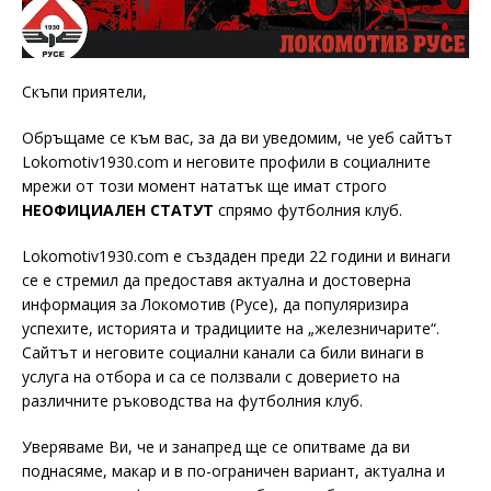
Скъпи приятели,
Обръщаме се към вас, за да ви уведомим, че уеб сайтът
Lokomotiv1930.com и неговите профили в социалните
мрежи от този момент нататък ще имат строго
НЕОФИЦИАЛЕН СТАТУТ
спрямо футболния клуб.
Lokomotiv1930.com е създаден преди 22 години и винаги
се е стремил да предоставя актуална и достоверна
информация за Локомотив (Русе), да популяризира
успехите, историята и традициите на „железничарите“.
Сайтът и неговите социални канали са били винаги в
услуга на отбора и са се ползвали с доверието на
различните ръководства на футболния клуб.
Уверяваме Ви, че и занапред ще се опитваме да ви
поднасяме, макар и в по-ограничен вариант, актуална и