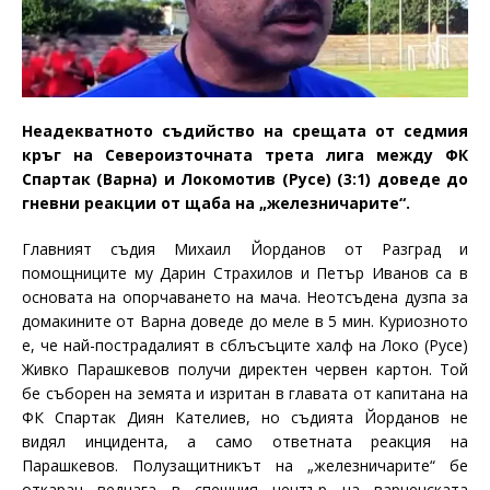
Неадекватното съдийство на срещата от седмия
кръг на Североизточната трета лига между ФК
Спартак (Варна) и Локомотив (Русе) (3:1) доведе до
гневни реакции от щаба на „железничарите“.
Главният съдия Михаил Йорданов от Разград и
помощниците му
Дарин Страхилов и Петър Иванов
са в
основата на опорчаването на мача. Неотсъдена дузпа за
домакините от Варна доведе до меле в 5 мин. Куриозното
е, че най-пострадалият в сблъсъците халф на Локо (Русе)
Живко Парашкевов получи директен червен картон. Той
бе съборен на земята и изритан в главата от капитана на
ФК Спартак Диян Кателиев, но съдията Йорданов не
видял инцидента, а само ответната реакция на
Парашкевов. Полузащитникът на „железничарите“ бе
откаран веднага в спешния център на варненската