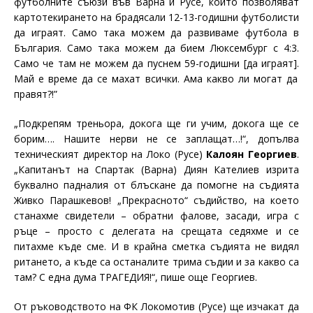
футболните с
ъ
юзи във Варн
а
и Русе, които позволяват
картотекирането на брадясали 12-
13-годишни
футболисти
да играят. Само така можем да развиваме футбола в
България.
С
амо така можем да бием Люксембург с 4:3.
Само че там не можем да пуснем
59-годишни
[
да играят
].
Май
е време да се махат всички. Ама какво ли могат да
правят?!”
„Подкрепям треньора, докога ще ги учим, докога ще се
борим…. Нашите нерви не се заплащат…!“,
допълва
техническият директор на Локо (Русе)
Калоян Георгиев
.
„Капитанът на Спартак (Варна) Диян Кателиев изрита
буквално падналия от блъскане да помогне на съдията
Живко Парашкевов! „Прекрасното“ съдийство, на което
станахме свидетели – обратни фалове, засади, игра с
ръце – просто с делегата на срещата седяхме и се
питахме къде сме. И в крайна сметка съдията не видял
ритането, а къде са останалите трима съдии и за какво са
там? С една дума ТРАГЕДИЯ!“, пише още Георгиев.
От ръководството на ФК Локомотив (Русе) ще изчакат да