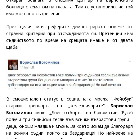
болница с хематом на главата. Там се установило, че той
има мозъчно сътресение.
През целия мач реферите демонстрираха повече от
странни критерии при отсъжданията си. Претенции към
съдийството по време на срещата имаше и от двата
щаба.
В емоционален статус в социалната мрежа „Фейсбук“
старши треньорът на „железничарите“
Борислав
Богомилов
пише: „
Днес отборът на Локомотив
(
Рус
е)
получи три съдийски тесли във всички възрастови групи
–
д
еца, юноши младша и мъже. За което искам да благодаря
на всички съдии, които са бездарници! Но
най-вече
на