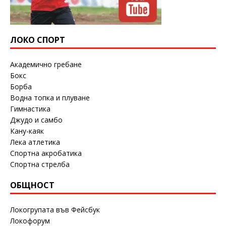
ЛОКО СПОРТ
Академично гребане
Бокс
Борба
Водна топка и плуване
Гимнастика
Джудо и самбо
Кану-каяк
Лека атлетика
Спортна акробатика
Спортна стрелба
ОБЩНОСТ
Локогрупата във Фейсбук
Локофорум