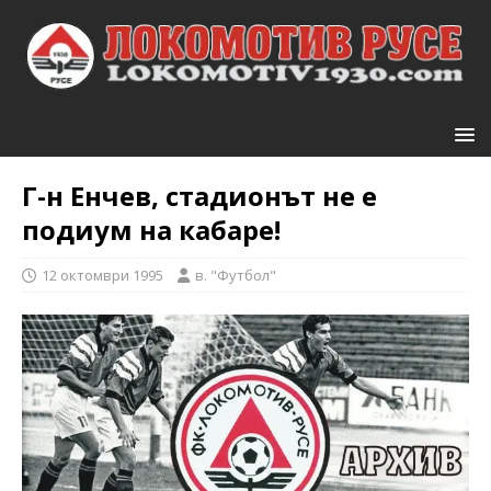
Г-н Енчев, стадионът не е
подиум на кабаре!
12 октомври 1995
в. "Футбол"