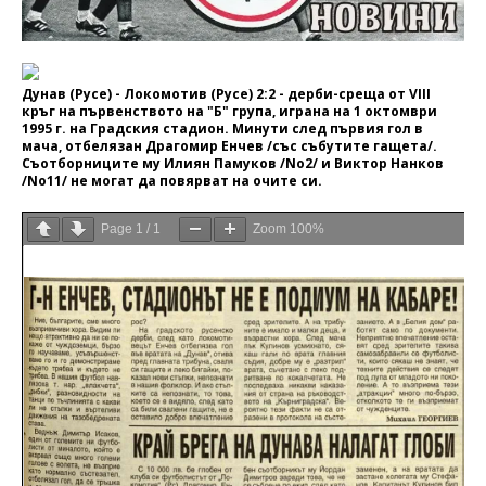
Дунав (Русе) - Локомотив (Русе) 2:2 - дерби-среща от VIII
кръг на първенството на "Б" група, играна на 1 октомври
1995 г. на Градския стадион. Минути след първия гол в
мача, отбелязан Драгомир Енчев /със събутите гащета/.
Съотборниците му Илиян Памуков /No2/ и Виктор Нанков
/No11/ не могат да повярват на очите си.
Page
1
/
1
Zoom
100%