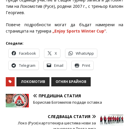
тим на Локомотив (Русе), родени 2007 г., с треньор Калоян
Георгиев.
Повече подробности могат да бъдат намерени на
страницата на турнира
„
Enjoy Sports Winter Cup”
.
Сподели:
Facebook
X
WhatsApp
Telegram
Email
Print
ЛОКОМОТИВ
ОГНЯН БРАЙНОВ
ПРЕДИШНА СТАТИЯ
Борислав Богомилов подаде оставка
СЛЕДВАЩА СТАТИЯ
Локо (Русе) картотекира шестима нови за
мачовете в Трета лига