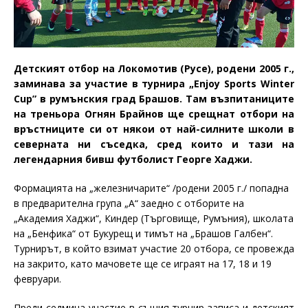
Детският отбор на Локомотив (Русе), родени 2005 г.,
заминава за участие в турнира „
Enjoy Sports Winter
Cup”
в румънския град Брашов. Там възпитаниците
на треньора Огнян Брайнов ще срещнат отбори на
връстниците си от някои от най-силните школи в
северната ни съседка, сред които и тази на
легендарния бивш футболист Георге Хаджи.
Формацията на „железничарите“ /родени 2005 г./ попадна
в предварителна група „А“ заедно с отборите на
„Академия Хаджи“, Киндер (Търговище, Румъния), школата
на „Бенфика“ от Букурещ и тимът на „Брашов Галбен“.
Турнирът, в който взимат участие 20 отбора, се провежда
на закрито, като мачовете ще се играят на 17, 18 и 19
февруари.
Преди седмица участие в същия турнир записа и детският