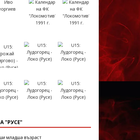
А "РУСЕ"
и младша възраст