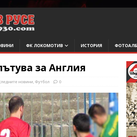
ОВИНИ
ФК ЛОКОМОТИВ
ИСТОРИЯ
ФОТОАЛ
ътува за Англия
следните новини
,
Футбол
0