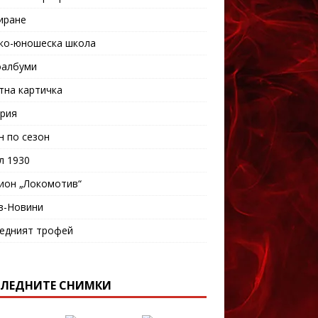
иране
ко-юношеска школа
албуми
тна картичка
рия
н по сезон
л 1930
ион „Локомотив“
в-Новини
едният трофей
ЛЕДНИТЕ СНИМКИ