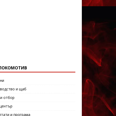
ЛОКОМОТИВ
ни
водство и щаб
и отбор
център
лтати и програма