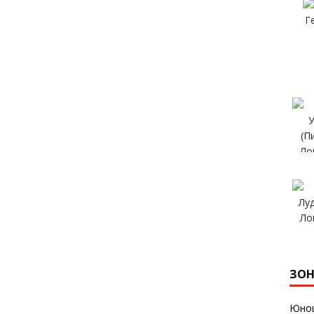
ЗОН
Юнош