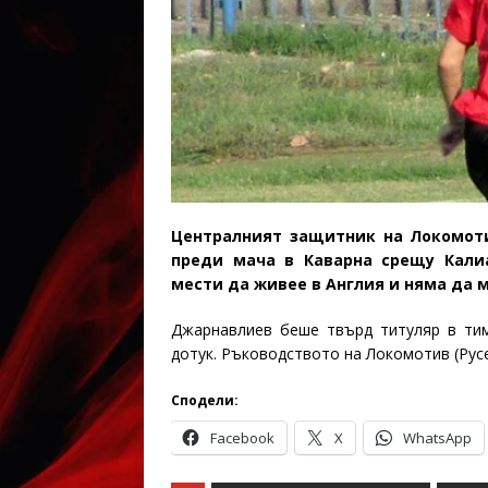
Централният защитник на Локомоти
преди мача в Каварна срещу Калиа
мести да живее в Англия и няма да м
Джарнавлиев беше твърд титуляр в тим
дотук. Ръководството на Локомотив (Рус
Сподели:
Facebook
X
WhatsApp