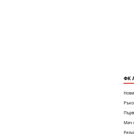
ФК 
Нови
Ръко
Първ
Мач 
Резу