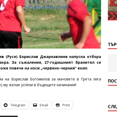
ТЪР
в (Русе) Борислав Джарнавлиев напусна отбора
кра. За съжаление, 27-годишният бранител се
оже повече на носи „червено-черния“ екип.
а на Борислав Богомилов за мачовете в Трета лига
ПОС
е) му желае успехи в бъдещите начинания!
Telegram
Email
Print
СЛЕ