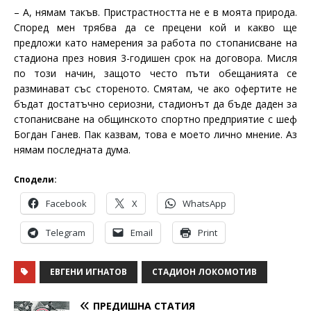
– А, нямам такъв. Пристрастността не е в моята природа.
Според мен трябва да се прецени кой и какво ще
предложи като намерения за работа по стопанисване на
стадиона през новия 3-годишен срок на договора. Мисля
по този начин, защото често пъти обещанията се
разминават със стореното. Смятам, че ако офертите не
бъдат достатъчно сериозни, стадионът да бъде даден за
стопанисване на общинското спортно предприятие с шеф
Богдан Ганев. Пак казвам, това е моето лично мнение. Аз
нямам последната дума.
Сподели:
Facebook
X
WhatsApp
Telegram
Email
Print
ЕВГЕНИ ИГНАТОВ
СТАДИОН ЛОКОМОТИВ
ПРЕДИШНА СТАТИЯ