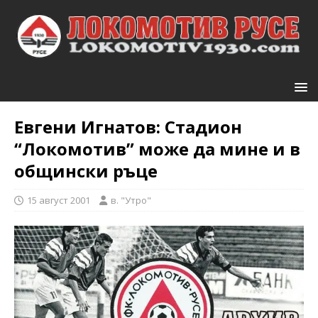
Евгени Игнатов: Стадион
“Локомотив” може да мине и в
общински ръце
15 август 2001
в. "Утро"