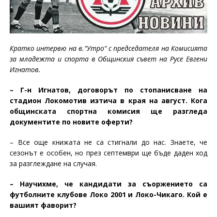
Кратко интервю на в.“Утро“ с председателя на Комисията
за младежта и спорта в Общинския съвет на Русе Евгени
Игнатов.
– Г-н Игнатов, договорът по стопанисване на
стадион Локомотив изтича в края на август. Кога
общинската спортна комисия ще разгледа
документите по новите оферти?
– Все още книжата не са стигнали до нас. Знаете, че
сезонът е особен, но през септември ще бъде даден ход
за разглеждане на случая.
– Научихме, че кандидати за съоржението са
футболните клубове Локо 2001 и Локо-Чикаго. Кой е
вашият фаворит?