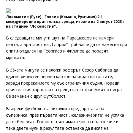
Локомотив (Русе) - Глория (Комана, Румъния) 2:1 -
международна приятелска среща, играна на 2 август 2023 г.
на стадион "Локомотив".
В следващите минути шут на Парашкевов не намери
целта, а вратарят на „Глория“ трябваше да се намесва при
опити отдалеч на Георгиев и Филипов да поразят
мрежата.
В 35-ата минута се наложи реферът Сезер Сабриев да
вдигне директен червен картон на играч на гостите,
заради пререканието му със страничния съдия. Поради
приятелския характер на срещата отстраненият от игра
бе заменен с друг футболист.
Въпреки футболната вихрушка пред вратата на
съперника, през първата част „железничарите“ не успяха
да отбележат. Гостите пък нямаха чисто положение и
така двете нули в резултата останаха да висят на