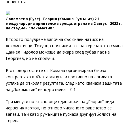
почивката.
Локомотив (Русе) - Глория (Комана, Румъния) 2:1 -
международна приятелска среща, играна на 2 август 2023 г.
на стадион "Локомотив".
Второто полувреме започна със силен натиск на
локомотивци. Току-що появилият се на терена като смяна
Даниел Гидолов можеше да вкара след хубав пас на
Георгиев, но не сполучи.
В отговор гостите от Комана организираха бърза
контраатака в 49-ата минута и противно на логиката
успяха да открият резултата, след като хванаха защитата
на „Локомотив“ неподготвена – 0:1.
Три минути по-късно още един играч на „Глория“ видя
червения картон, но отново численото равенство се
запази, тъй като румънците пуснаха друг футболист на
терена.