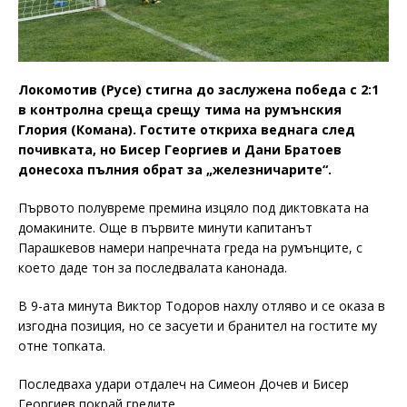
Локомотив (Русе) стигна до заслужена победа с 2:1
в контролна среща срещу тима на румънския
Глория (Комана). Гостите откриха веднага след
почивката, но Бисер Георгиев и Дани Братоев
донесоха пълния обрат за „железничарите“.
Първото полувреме премина изцяло под диктовката на
домакините. Още в първите минути капитанът
Парашкевов намери напречната греда на румънците, с
което даде тон за последвалата канонада.
В 9-ата минута Виктор Тодоров нахлу отляво и се оказа в
изгодна позиция, но се засуети и бранител на гостите му
отне топката.
Последваха удари отдалеч на Симеон Дочев и Бисер
Георгиев покрай гредите.