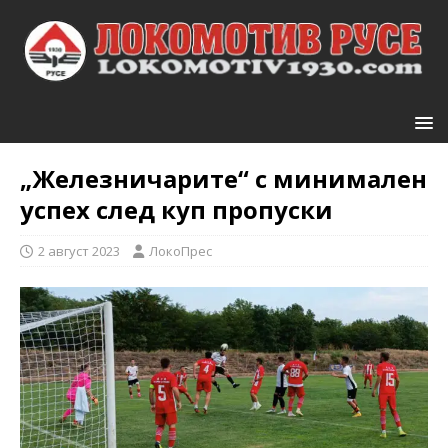
„Железничарите“ с минимален
успех след куп пропуски
2 август 2023
ЛокоПрес