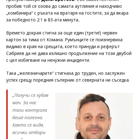
пробив той се озова до самата аутлиния и находчиво
„комбинира“ с ръката на вратаря на гостите, за да вкара
за победното 2:1 в 83-ата минута..
Времето докрая стигна за още един (трети!) червен
картон за тима от Комана. Румънците се поизнервиха
видимо в края на срещата, което принуди и реферът
Сабриев да не дава излишно продължение на този двубой
с цел избягване на ненужни инциденти.
Така „железничарите“ стигнаха до труден, но заслужен
успех срещу поредния съперник от северната ни съседка.
„Получи се хубав
мач. За нас
тази контрола
беше полезна.
Както се видя,
всички отбори