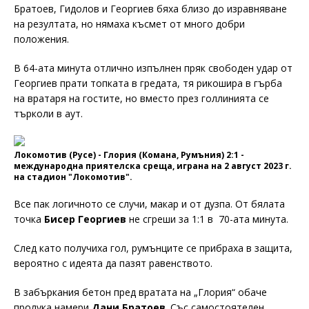
Братоев, Гидолов и Георгиев бяха близо до изравняване
на резултата, но нямаха късмет от много добри
положения.
В 64-ата минута отлично изпълнен пряк свободен удар от
Георгиев прати топката в гредата, тя рикошира в гърба
на вратаря на гостите, но вместо през голлинията се
търколи в аут.
Локомотив (Русе) - Глория (Комана, Румъния) 2:1 -
международна приятелска среща, играна на 2 август 2023 г.
на стадион "Локомотив".
Все пак логичното се случи, макар и от дузпа. От бялата
точка
Бисер Георгиев
не сгреши за 1:1 в 70-ата минута.
След като получиха гол, румънците се прибраха в защита,
вероятно с идеята да пазят равенството.
В забъркания бетон пред вратата на „Глория“ обаче
пролука намери
Дани Братоев
. Със самостоятелен