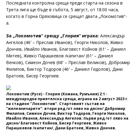
Последната контролна среща преди старта на сезона в
Трета лига ще бъде в събота, 5 август, от 18:00 часа,
когато в Горна Оряховица се срещат двата „Локомотив“-
а.
За „Локомотив“ срещу „Глория“ играха:
Александър
Ангелов (46′ – Преслав Иванов), Георги Николов, Живко
Дончев, Ивайло Иванов, Благовест Койнов (61′ – Даниел
Митев), Живко Парашкевов /капитан/ (61′ – Даниел
Венков), Симеон Дочев (68′ – Преслав Великов), Добромир
Филипов, Виктор Тодоров (46′ – Даниел Гидолов), Дани
Братоев, Бисер Георгиев.
Локомотив (Русе) - Глория (Комана, Румъния) 2:1 -
международна приятелска среща, играна на 2 август 2023 г.
на стадион "Локомотив". Стартовият състав на
"железничарите": втори ред /от ляво на дясно/ Добромир
Филипов, Симеон Дочев, Виктор Тодоров, Георги Николов,
Ивайло Иванов, Александър Ангелов; първи ред /от ляво на
дясно/ Благовест Койнов, Бисер Георгиев, Живко
Парашкевов /капитан/, Дани Братоев, Живко Дончев.