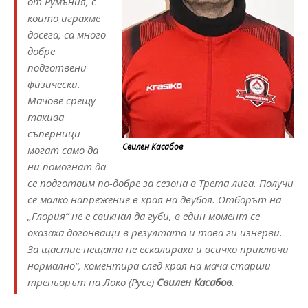
от Румъния, с
които играхме
досега, са много
добре
подготвени
физически.
Мачове срещу
такива
съперници
Свилен Касабов
могат само да
ни помогнат да
се подготвим по-добре за сезона в Трета лига. Получи
се малко напрежение в края на двубоя. Отборът на
„Глория“ не е свикнал да губи, в един момент се
оказаха догонващи в резултата и това ги изнерви.
За щастие нещата не ескалираха и всичко приключи
нормално“, коментира след края на мача старши
треньорът на Локо (Русе)
Свилен Касабов
.