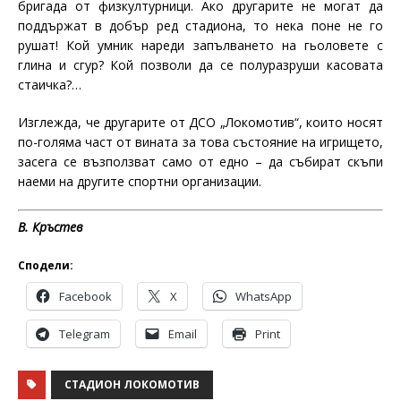
бригада от физкултурници. Ако другарите не могат да
поддържат в добър ред стадиона, то нека поне не го
рушат! Кой умник нареди запълването на гьоловете с
глина и сгур? Кой позволи да се полуразруши касовата
стаичка?…
Изглежда, че другарите от ДСО „Локомотив“, които носят
по-голяма част от вината за това състояние на игрището,
засега се възползват само от едно – да събират скъпи
наеми на другите спортни организации.
В. Кръстев
Сподели:
Facebook
X
WhatsApp
Telegram
Email
Print
СТАДИОН ЛОКОМОТИВ