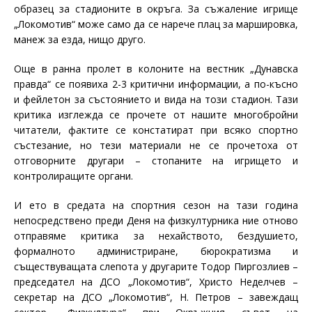
образец за стадионите в окръга. За съжаление игрище
„Локомотив“ може само да се нарече плац за маршировка,
манеж за езда, нищо друго.
Още в ранна пролет в колоните на вестник „Дунавска
правда“ се появиха 2-3 критични информации, а по-късно
и фейлетон за състоянието и вида на този стадион. Тази
критика изглежда се прочете от нашите многобройни
читатели, фактите се констатират при всяко спортно
състезание, но тези материали не се прочетоха от
отговорните другари – стопаните на игрището и
контролиращите органи.
И ето в средата на спортния сезон на тази година
непосредствено преди Деня на физкултурника ние отново
отправяме критика за нехайството, бездушието,
формалното администриране, бюрократизма и
съществуващата слепота у другарите Тодор Пиргозлиев –
председател на ДСО „Локомотив“, Христо Неделчев –
секретар на ДСО „Локомотив“, Н. Петров – завеждащ