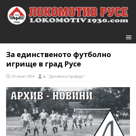
За единственото футболно
игрище в град Русе
25 юни 1954
в. "Дунавска правда"