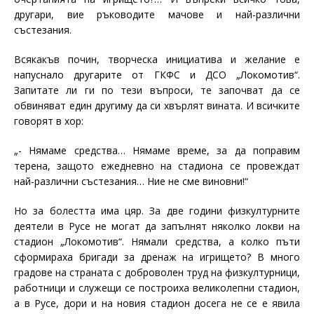
другари, вие ръководите мачове и най-различни
състезания.
Всякакъв почин, творческа инициатива и желание е
напуснало другарите от ГКФС и ДСО „Локомотив“.
Запитате ли ги по тези въпроси, те започват да се
обвиняват един другиму да си хвърлят вината. И всичките
говорят в хор:
„- Нямаме средства… Нямаме време, за да поправим
терена, защото ежедневно на стадиона се провеждат
най-различни състезания… Ние не сме виновни!“
Но за болестта има цяр. За две години физкултурните
деятели в Русе не могат да запълнят няколко локви на
стадион „Локомотив“. Нямали средства, а колко пъти
сформираха бригади за дренаж на игрището? В много
градове на страната с доброволен труд на физкултурници,
работници и служещи се построиха великолепни стадион,
а в Русе, дори и на новия стадион досега не се е явила