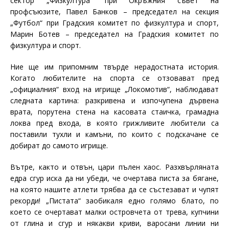
сектор „Физкултура“ при Окръжния съвет на
профсъюзите, Павел Банков – председател на секция
„Футбол“ при Градския комитет по физкултура и спорт,
Марин Ботев – председател на Градския комитет по
физкултура и спорт.
Ние ще им припомним твърде нерадостната история.
Когато любителите на спорта се отзовават пред
„официалния“ вход на игрище „Локомотив“, наблюдават
следната картина: разкривена и изпочупена дървена
врата, порутена стена на касовата стаичка, грамадна
локва пред входа, в която грижливите любители са
поставили тухли и камъни, по които с подскачане се
добират до самото игрище.
Вътре, както и отвън, цари пълен хаос. Разхвърляната
едра сгур иска да ни убеди, че очертава писта за бягане,
на която нашите атлети трябва да се състезават и чупят
рекорди! „Пистата“ заобикаля едно голямо блато, по
което се очертават малки островчета от трева, купчини
от глина и сгур и някакви криви, варосани линии ни