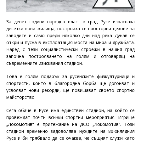
За девет години народна власт в град Русе израснаха
десетки нови жилища, построиха се просторни цехове на
заводите и само преди няколко дни над река Дунав се
откри и пусна в експлоатация моста на мира и дружбата.
Наред с тези социалистически строежи в нашия град
започна построяването на голям и отговарящ на
съвременните изисквания стадион.
Това е голям подарък за русенските физкултурници и
спортисти, които в благородна борба ще догонват и
усвояват нови рекорди, ще повишават своето спортно
майсторство.
Сега обаче в Русе има единствен стадион, на който се
провеждат почти всички спортни мероприятия. Игрище
„Локомотив“ е притежание на ДСО „Локомотив“. Този
стадион временно задоволява нуждите на 80-хилядния
Русе и би трябвало да се очаква, че същият служи като