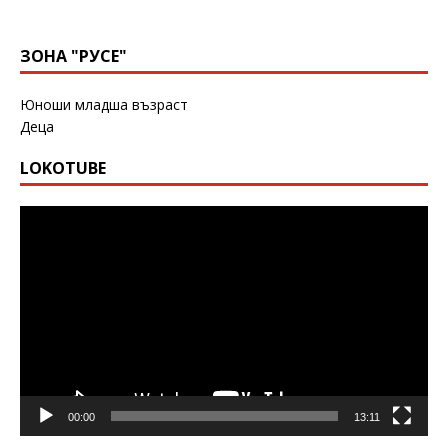
ЗОНА "РУСЕ"
Юноши младша възраст
Деца
LOKOTUBE
Видео
00:00
13:11