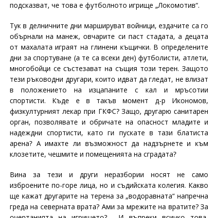
подсказват, че това е футболното игрище „Локомотив“.
Тук в делничните дни маршируват войници, ездачите са го
обърнали на манеж, овчарите си паст стадата, а децата
от махалата играят на глинени къщички. В определените
дни за спортуване (а те са всеки ден) футболисти, атлети,
многобойци се състезават на същия този терен. Защото
тези ръководни другари, които идват да гледат, не влизат
в положението на изцапаните с кал и мръсотии
спортисти. Къде е в такъв момент д-р Икономов,
физкултурният лекар при ГКФС? Защо, другарю санитарен
орган, позволявате и обричате на опасност младите и
надеждни спортисти, като ги пускате в тази блатиста
арена? А имахте ли възможност да надзърнете и към
клозетите, чешмите и помещенията на сградата?
Вина за тези и други неразбории носят не само
изброените по-горе лица, но и съдийската колегия. Какво
ще кажат другарите на терена за „водоравната“ напречна
греда на северната врата? Ами за мрежите на вратите? За
очертанията на игрището?… И въпреки всичко това,