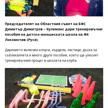
Председателят на Областния съвет на БФС
Димитър Димитров – Кулеманс дари тренировъчни
пособия на детско-юношеската школа на ФК
Локомотив (Русе).
Дарението включва конуси, хърдели, ластици, дъска за
съблекалнята и много други пособия, които ще улеснят
тренировъчния процес в школата на клуба.