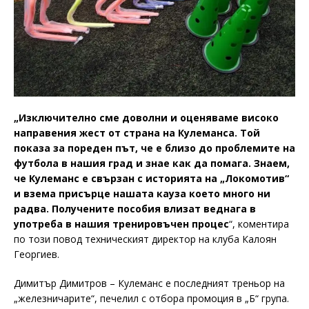
„Изключително сме доволни и оценяваме високо
направения жест от страна на Кулеманса. Той
показа за пореден път, че е близо до проблемите на
футбола в нашия град и знае как да помага. Знаем,
че Кулеманс е свързан с историята на „Локомотив“
и взема присърце нашата кауза което много ни
радва. Получените пособия влизат веднага в
употреба в нашия тренировъчен процес
“, коментира
по този повод техническият директор на клуба Калоян
Георгиев.
Димитър Димитров – Кулеманс е последният треньор на
„железничарите“, печелил с отбора промоция в „Б“ група.