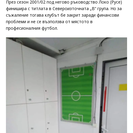
През сезон 2001/02 под негово ръководство Локо (Русе)
финишира с титлата в Североизточната „В“ група. Но за
съжаление тогава клубът бе закрит заради финансови
проблеми и не се възползва от мястото в
професионалния футбол.