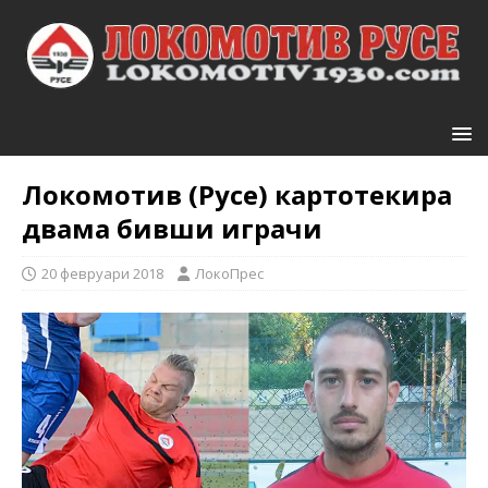
Локомотив (Русе) картотекира
двама бивши играчи
20 февруари 2018
ЛокоПрес