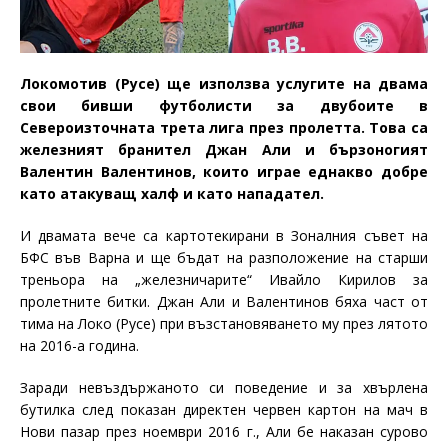
Локомотив (Русе) ще използва услугите на двама
свои бивши футболисти за двубоите в
Североизточната трета лига през пролетта. Това са
железният бранител Джан Али и бързоногият
Валентин Валентинов, които играе еднакво добре
като атакуващ халф и като нападател.
И двамата вече са картотекирани в Зоналния съвет на
БФС във Варна и ще бъдат на разположение на старши
треньора на „железничарите“ Ивайло Кирилов за
пролетните битки. Джан Али и Валентинов бяха част от
тима на Локо (Русе) при възстановяването му през лятото
на 2016-а година.
Заради невъздържаното си поведение и за хвърлена
бутилка след показан директен червен картон на мач в
Нови пазар през ноември 2016 г., Али бе наказан сурово