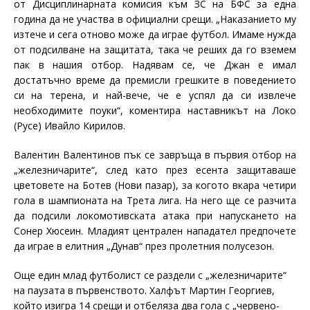
от Дисциплинарната комисия към ЗС на БФС за една
година да не участва в официални срещи. „Наказанието му
изтече и сега отново може да играе футбол. Имаме нужда
от подсилване на защитата, така че реших да го вземем
пак в нашия отбор. Надявам се, че Джан е имал
достатъчно време да премисли грешките в поведението
си на терена, и най-вече, че е успял да си извлече
необходимите поуки“, коментира наставникът на Локо
(Русе) Ивайло Кирилов.
Валентин Валентинов пък се завръща в първия отбор на
„железничарите“, след като през есента защитаваше
цветовете на Ботев (Нови пазар), за когото вкара четири
гола в шампионата на Трета лига. На него ще се разчита
да подсили локомотивската атака при напускането на
Сонер Хюсеин. Младият централен нападател предпочете
да играе в елитния „Дунав“ през пролетния полусезон.
Още един млад футболист се раздели с „железничарите“
на паузата в първенството. Халфът Мартин Георгиев,
който изигра 14 срещи и отбеляза два гола с „червено-