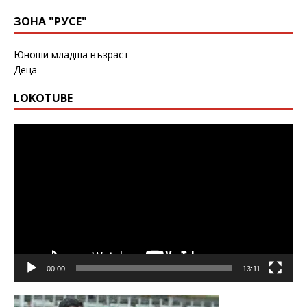
ЗОНА "РУСЕ"
Юноши младша възраст
Деца
LOKOTUBE
Видео
00:00
13:11