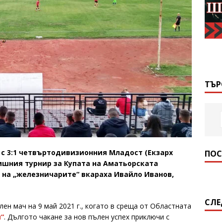
ТЪР
 с 3:1 четвъртодивизионния Младост (Екзарх
ПОС
ишния турнир за Купата на Аматьорската
а на „железничарите“ вкараха Ивайло Иванов,
СЛЕ
ен мач на 9 май 2021 г., когато в среща от Областната
“
. Дългото чакане за нов пълен успех приключи с