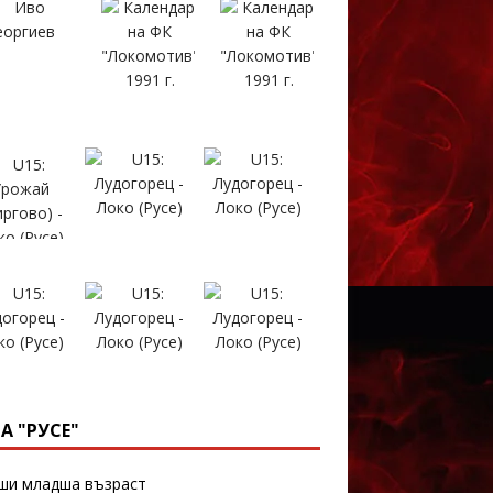
А "РУСЕ"
и младша възраст