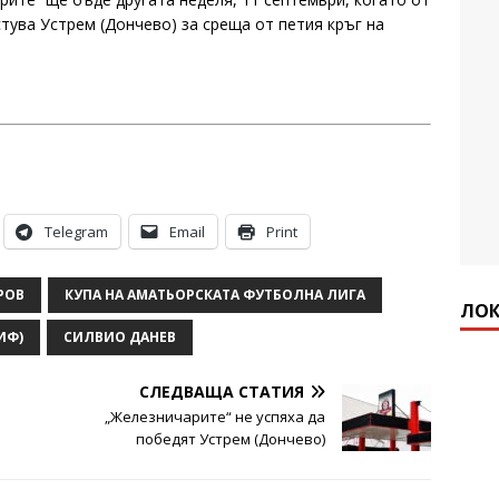
стува Устрем (Дончево) за среща от петия кръг на
Telegram
Email
Print
РОВ
КУПА НА АМАТЬОРСКАТА ФУТБОЛНА ЛИГА
ЛОК
ИФ)
СИЛВИО ДАНЕВ
СЛЕДВАЩА СТАТИЯ
„Железничарите“ не успяха да
победят Устрем (Дончево)