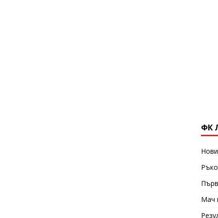
ФК 
Нови
Ръко
Първ
Мач 
Резу