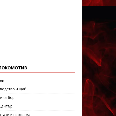
ЛОКОМОТИВ
ни
водство и щаб
и отбор
център
лтати и програма