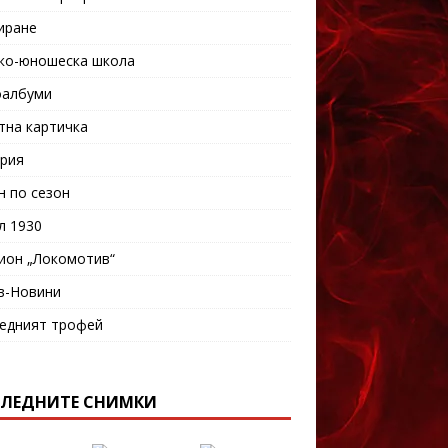
иране
ко-юношеска школа
албуми
тна картичка
рия
н по сезон
л 1930
ион „Локомотив“
в-Новини
едният трофей
ЛЕДНИТЕ СНИМКИ