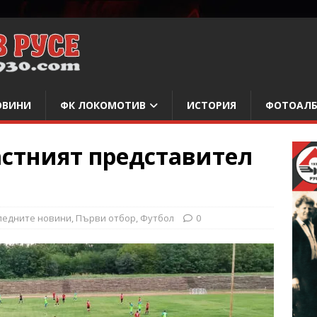
ОВИНИ
ФК ЛОКОМОТИВ
ИСТОРИЯ
ФОТОАЛ
ластният представител
ледните новини
,
Първи отбор
,
Футбол
0