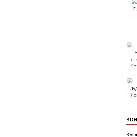
ЗОН
Юнош