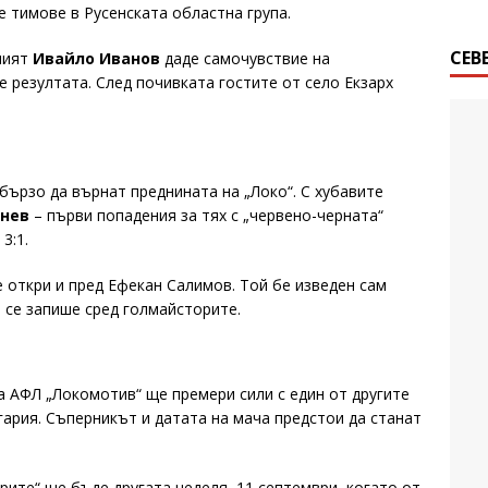
 тимове в Русенската областна група.
СЕВ
ният
Ивайло Иванов
даде самочувствие на
е резултата. След почивката гостите от село Екзарх
бързо да върнат преднината на „Локо“. С хубавите
нев
– първи попадения за тях с „червено-черната“
3:1.
 откри и пред Ефекан Салимов. Той бе изведен сам
а се запише сред голмайсторите.
а АФЛ „Локомотив“ ще премери сили с един от другите
ария. Съперникът и датата на мача предстои да станат
ите“ ще бъде другата неделя, 11 септември, когато от