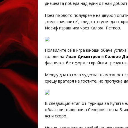
днешната победа над един от най-добрите
През първото полувреме на двубоя опит
„железничарите“, след като успя да откри
Йосиф изравниха чрез Калоян Петков.
Появилите се в игра юноши обаче успяха 
голове на
Иван Димитров
и
Силвио Да
фланелка, бе оформен крайният резултат 
Между двата гола чудесна възможност се
срещу вратаря на гостите, но пропусна д
В следващия етап от турнира за Купата н
областни първенци в Североизточна Бълг
ясни скоро.
Иначе, следващият двубой на „железничар