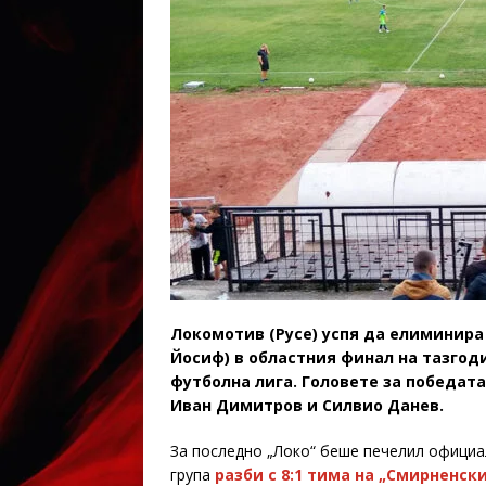
Локомотив (Русе) успя да елиминира
Йосиф) в областния финал на тазгод
футболна лига. Головете за победат
Иван Димитров и Силвио Данев.
За последно „Локо“ беше печелил официал
група
разби с 8:1 тима на „Смирненски