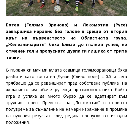
Ботев (Голямо Враново) и Локомотив (Русе)
завършиха наравно без голове в среща от втория
кръг на първенството на Областната група.
„Железничарите“ бяха близо до пълния успех, но
отменен гол и пропусната дузпа ги лишиха от трите
точки.
В първия си мач миналата седмица голямоврановци бяха
разбити като гости на Дунав (Сливо поле) с 0:5 и сега
трябваше да се реваншират пред собствена публика. На
желанието им обаче русенци противопоставиха бойка
игра и успяха да много бързо да се адаптират към
трудния терен. Превесът на „Локомотив“ в първото
полувреме за съжаление не намери изражение в промяна
на нулевия резултат след редица пропуски от изгодни
положения.