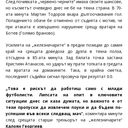
След почивката „червено-черните“ имаха своите шансове,
но късметът очевидно днес не бе на тяхна страна. В 70-
ата минута Мартин Тодоров вкара дългоочаквания гол.
Попадението обаче бе отменено от съдията с мотив, че
при атаката е извършено нарушение срещу вратаря на
Ботев (Голямо Враново).
Усилията на „железничарите“ в предни позиции до самия
край на срещата доведоха до дузпа в тяхна полза,
отсъдена в 85-ата минута. Зад бялата точка застана
Кристиян Атанасов, но ударът му прати топката в гредата
на вратата на домакините. Така, в крайна сметка,
последният съдийки сигнал прозвуча при резултат 0:0.
„Това е рискът да работиш само с млади
футболисти. Липсата на опит в ключовите
ситуации днес си каза думата, но важното е от
тези пропуски да извлечем поуки и да бъдем по-
успешни във всеки следващ мач“
, коментира минути
след срещата старши треньорът на „железничарите“
Калоян Георгиев
.