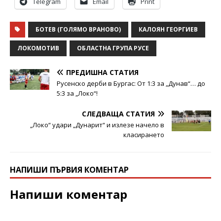
Telegram
Email
Print
БОТЕВ (ГОЛЯМО ВРАНОВО)
КАЛОЯН ГЕОРГИЕВ
ЛОКОМОТИВ
ОБЛАСТНА ГРУПА РУСЕ
ПРЕДИШНА СТАТИЯ
Русенско дерби в Бургас: От 1:3 за „Дунав“… до
5:3 за „Локо“!
СЛЕДВАЩА СТАТИЯ
„Локо“ удари „Дунарит“ и излезе начело в
класирането
НАПИШИ ПЪРВИЯ КОМЕНТАР
Напиши коментар