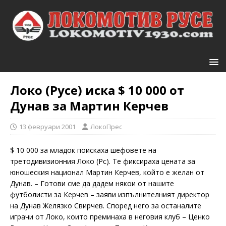
Локо (Русе) иска $ 10 000 от
Дунав за Мартин Керчев
13 февруари 2001
ЛокоПрес
$ 10 000 за младок поискаха шефовете на
третодивизионния Локо (Рс). Те фиксираха цената за
юношеския национал Мартин Керчев, който е желан от
Дунав. – Готови сме да дадем някои от нашите
футболисти за Керчев – заяви изпълнителният директор
на Дунав Желязко Свирчев. Според него за останалите
играчи от Локо, които преминаха в неговия клуб – Ценко