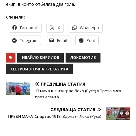
екип, в които отбеляза два гола.
Сподели:
Facebook
X
WhatsApp
Telegram
Email
Print
ИВАЙЛО КИРИЛОВ
ЛОКОМОТИВ
СЕВЕРОИЗТОЧНА ТРЕТА ЛИГА
ПРЕДИШНА СТАТИЯ
17 мача ще изиграе Локо (Русе) в Трета лига
през есента
СЛЕДВАЩА СТАТИЯ
ПРЕДИ МАЧА: Спартак 1918 (Варна) – Локо (Русе)