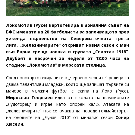
Локомотив (Русе) картотекира в Зоналния съвет на
БФС имената на 20 футболисти за започващото през
уикенда първенство на Североизточната трета
лига. „Железничарите“ откриват новия сезон с мач
във Варна срещу новака в групата „Спартак 1918“.
Двубоят е насрочен за неделя от 18:00 часа на
стадион „Локомотив“ в морската столица.
Сред новокартотекираните в „червено-черните“ редици са
двама талантливи младежи, които ще запишат първите си
мачове в мъжкия футбол с екипа на Локо (Русе).
Мирослав Георгиев
идва от школата на шампионите
„Лудогорец“ и играе като опорен халф. Атаката на
„железничарите“ пък се очаква да поведе голмайсторът
на юношите на „Дунав 2010“ от миналия сезон
Сонер
Хюсеин
.