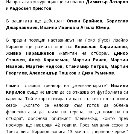
На вратата конкуренция ще си правят
Димитър Лазаров
и
Радосвет Христов
.
В защитата ще действат:
Огнян Брайнов, Борислав
Джарнавлиев, Ивайло Иванов и Атила Юмер
.
В предни позиции наставникът на Локо (Русе) Ивайло
Кирилов ще разчита още на:
Борислав Караиванов,
Живко Парашкевов
/капитан на отбора/
, Динко
Станчев, Алеф Караосман, Мартин Рачев, Мартин
Иванов, Мартин Недков, Станимир Петров, Мартин
Георгиев, Александър Тошков
и
Диян Руменов
.
Самият старши треньор на „железничарите“
Ивайло
Кирилов
също не мисли да се отказва от футболната си
кариера. Той е картотекиран и като състезател за новия
сезон. „Когато се наложи съм готов да облека
фланелката и да вляза на терена, за да помогна на
отбора“, обяснява опитният плеймекър, който през
ноември ще навърши 42 години. През миналия сезон в
Трета лига Кирилов записа 13 мача с „червено-черния“