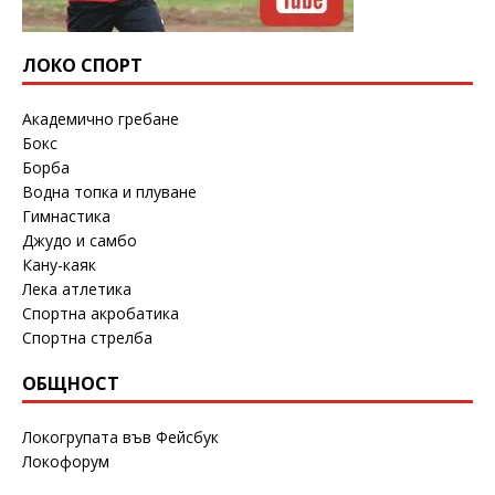
ЛОКО СПОРТ
Академично гребане
Бокс
Борба
Водна топка и плуване
Гимнастика
Джудо и самбо
Кану-каяк
Лека атлетика
Спортна акробатика
Спортна стрелба
ОБЩНОСТ
Локогрупата във Фейсбук
Локофорум