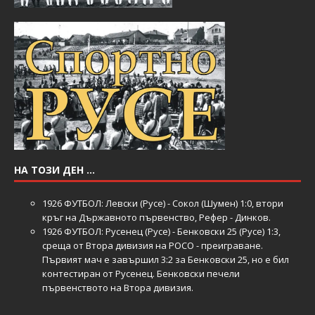
НА ТОЗИ ДЕН …
1926
ФУТБОЛ: Левски (Русе) - Сокол (Шумен) 1:0, втори
кръг на Държавното първенство, Рефер - Динков.
1926
ФУТБОЛ: Русенец (Русе) - Бенковски 25 (Русе) 1:3,
среща от Втора дивизия на РОСО - преиграване.
Първият мач е завършил 3:2 за Бенковски 25, но е бил
контестиран от Русенец. Бенковски печели
първенството на Втора дивизия.