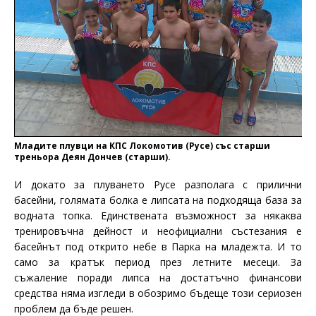
Младите плувци на КПС Локомотив (Русе) със старши
треньора Деян Дончев (старши).
И докато за плуването Русе разполага с прилични
басейни, голямата болка е липсата на подходяща база за
водната топка. Единствената възможност за някаква
тренировъчна дейност и неофициални състезания е
басейнът под открито небе в Парка на младежта. И то
само за кратък период през летните месеци. За
съжаление поради липса на достатъчно финансови
средства няма изгледи в обозримо бъдеще този сериозен
проблем да бъде решен.