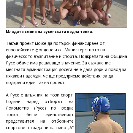
Младата смяна на русенската водна топка.
Такъв проект може да потърси финансиране от
европейските фондове и от Министерството на
физическото възпитание и спорта. Подкрепата на Община
Русе обаче има решаващо значение. За съжаление
местната администрация досега не е дала дори и повод за
някакви надежди, че ще предприеме действия, за да
подкрепи един такъв проект.
А Русе е длъжник на този спорт.
Години наред отборът на
Локомотив (Русе) по водна
топка беше единственият
представител на отборните
спортове в града ни на ниво „А“