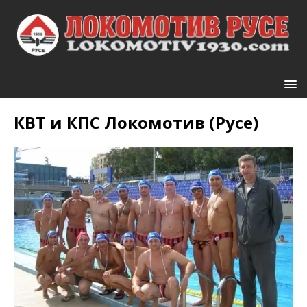
КВТ и КПС Локомотив (Русе)