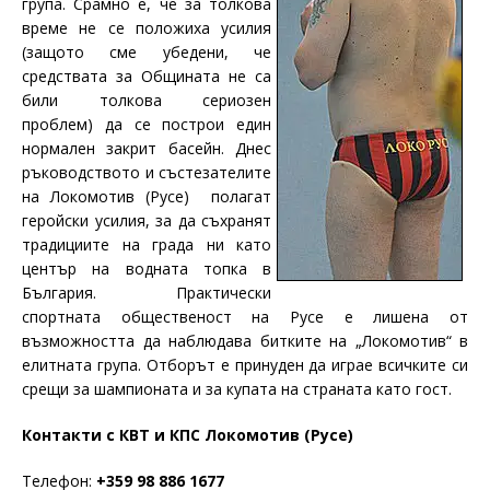
група. Срамно е, че за толкова
време не се положиха усилия
(защото сме убедени, че
средствата за Общината не са
били толкова сериозен
проблем) да се построи един
нормален закрит басейн. Днес
ръководството и състезателите
на Локомотив (Русе) полагат
геройски усилия, за да съхранят
традициите на града ни като
център на водната топка в
България. Практически
спортната общественост на Русе е лишена от
възможността да наблюдава битките на „Локомотив“ в
елитната група. Отборът е принуден да играе всичките си
срещи за шампионата и за купата на страната като гост.
Контакти с КВТ и КПС Локомотив (Русе)
Телефон:
+359 98 886 1677