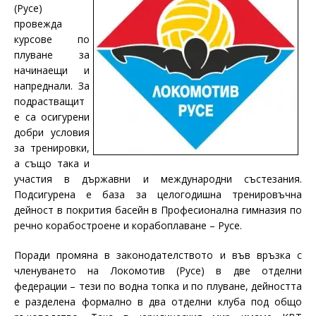
(Русе)
провежда
курсове по
плуване за
начинаещи и
напреднали. За
подрастващит
е са осигурени
добри условия
за тренировки,
а също така и
участия в държавни и международни състезания.
Подсигурена е база за целогодишна тренировъчна
дейност в покрития басейн в Професионална гимназия по
речно корабостроене и корабоплаване – Русе.
Поради промяна в законодателството и във връзка с
членуването на Локомотив (Русе) в две отделни
федерации – тези по водна топка и по плуване, дейността
е разделена формално в два отделни клуба под общо