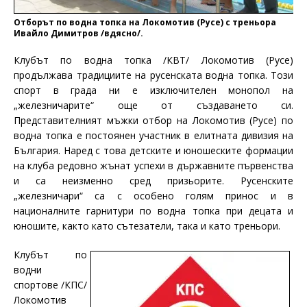
Отборът по водна топка на Локомотив (Русе) с треньора
Ивайло Димитров /вдясно/.
Клубът по водна топка /КВТ/ Локомотив (Русе)
продължава традициите на русенската водна топка. Този
спорт в града ни е изключителен монопол на
„железничарите“ още от създаването си.
Представителният мъжки отбор на Локомотив (Русе) по
водна топка е постоянен участник в елитната дивизия на
България. Наред с това детските и юношеските формации
на клуба редовно жънат успехи в държавните първенства
и са неизменно сред призьорите. Русенските
„железничари“ са с особено голям принос и в
националните гарнитури по водна топка при децата и
юношите, както като сътезатели, така и като треньори.
Клубът по
водни
спортове /КПС/
Локомотив