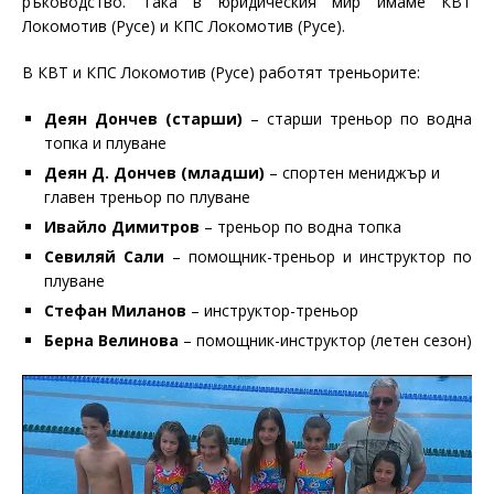
ръководство. Така в юридическия мир имаме КВТ
Локомотив (Русе) и КПС Локомотив (Русе).
В КВТ и КПС Локомотив (Русе) работят треньорите:
Деян Дончев (старши)
– старши треньор по водна
топка и плуване
Деян Д. Дончев (младши)
– спортен мениджър и
главен треньор по плуване
Ивайло Димитров
– треньор по водна топка
Севиляй Сали
– помощник-треньор и инструктор по
плуване
Стефан Миланов
– инструктор-треньор
Берна Велинова
– помощник-инструктор (летен сезон)