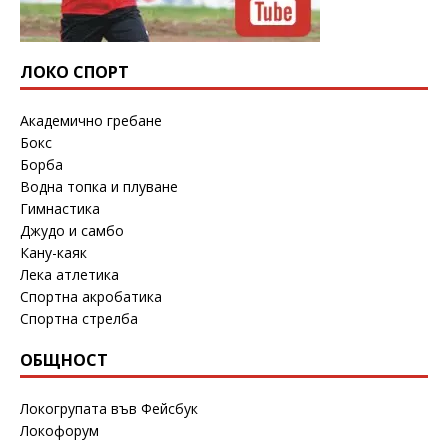
ЛОКО СПОРТ
Академично гребане
Бокс
Борба
Водна топка и плуване
Гимнастика
Джудо и самбо
Кану-каяк
Лека атлетика
Спортна акробатика
Спортна стрелба
ОБЩНОСТ
Локогрупата във Фейсбук
Локофорум