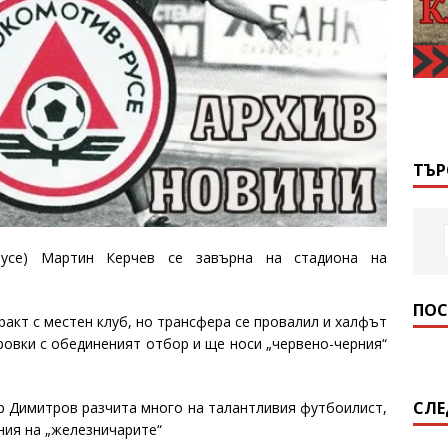
ТЪР
усе) Мартин Керчев се завърна на стадиона на
ПОС
ракт с местен клуб, но трансфера се провалил и халфът
ровки с обединеният отбор и ще носи „червено-черния“
СЛЕ
 Димитров разчита много на талантливия футбоилист,
ния на „железничарите“