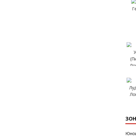
ЗОН
Юнош