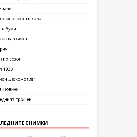
иране
ко-юношеска школа
албуми
тна картичка
рия
н по сезон
л 1930
ион „Локомотив“
в-Новини
едният трофей
ЛЕДНИТЕ СНИМКИ