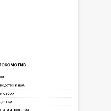
ЛОКОМОТИВ
ни
водство и щаб
и отбор
център
лтати и програма