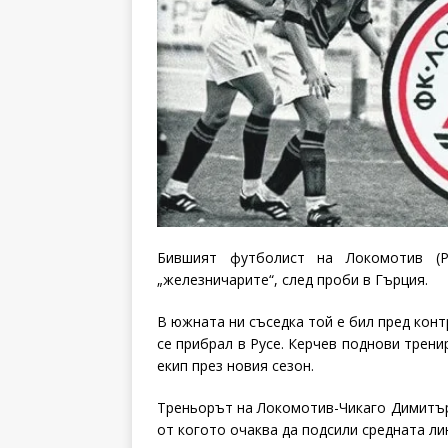
Бившият футболист на Локомотив (Р
„железничарите“, след проби в Гърция.
В южната ни съседка той е бил пред конт
се прибрал в Русе. Керчев поднови трени
екип през новия сезон.
Треньорът на Локомотив-Чикаго Димитър
от когото очаква да подсили средната ли