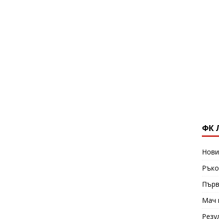
ФК 
Нови
Ръко
Първ
Мач 
Резу