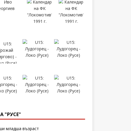
А "РУСЕ"
и младша възраст