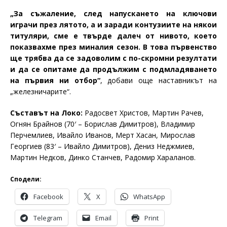
„За съжаление, след напускането на ключови
играчи през лятото, а и заради контузиите на някои
титуляри, сме е твърде далеч от нивото, което
показвахме през миналия сезон. В това първенство
ще трябва да се задоволим с по-скромни резултати
и да се опитаме да продължим с подмладяването
на първия ни отбор“
, добави още наставникът на
„железничарите“.
Съставът на Локо:
Радосвет Христов, Мартин Рачев,
Огнян Брайнов (70′ – Борислав Димитров), Владимир
Перчемлиев, Ивайло Иванов, Мерт Хасан, Мирослав
Георгиев (83′ – Ивайло Димитров), Дениз Неджмиев,
Мартин Недков, Динко Станчев, Радомир Хараланов.
Сподели:
Facebook
X
WhatsApp
Telegram
Email
Print