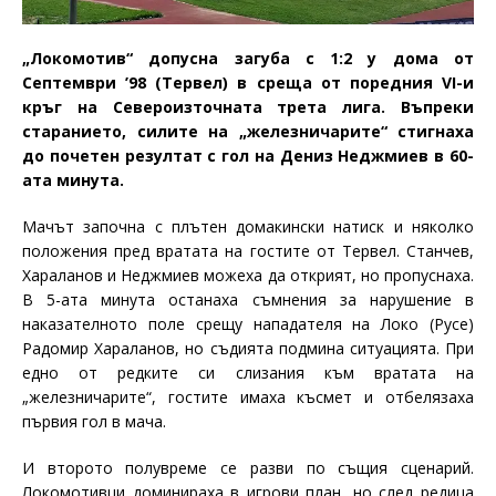
„Локомотив“ допусна загуба с 1:2 у дома от
Септември ’98 (Тервел) в среща от поредния VI-и
кръг на Североизточната трета лига. Въпреки
старанието, силите на „железничарите“ стигнаха
до почетен резултат с гол на Дениз Неджмиев в 60-
ата минута.
Мачът започна с плътен домакински натиск и няколко
положения пред вратата на гостите от Тервел. Станчев,
Хараланов и Неджмиев можеха да открият, но пропуснаха.
В 5-ата минута останаха съмнения за нарушение в
наказателното поле срещу нападателя на Локо (Русе)
Радомир Хараланов, но съдията подмина ситуацията. При
едно от редките си слизания към вратата на
„железничарите“, гостите имаха късмет и отбелязаха
първия гол в мача.
И второто полувреме се разви по същия сценарий.
Локомотивци доминираха в игрови план, но след редица