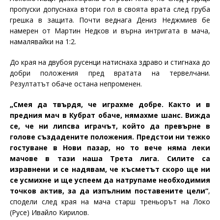
пропуски допуснаха втори гол в своята врата след груба
грешка в защита. Почти веднага Дениз Неджмиев бе
намерен от Мартин Недков и върна интригата в мача,
намалявайки на 1:2.
До края на двубоя русенци натиснаха здраво и стигнаха до
добри положения пред вратата на тервелчани.
Резултатът обаче остана непроменен.
„Смея да твърдя, че играхме добре. Както и в
предния мач в Кубрат обаче, нямахме шанс. Вижда
се, че ни липсва играчът, който да превърне в
голове създадените положения. Предстои ни тежко
гостуване в Нови пазар, но то вече няма леки
мачове в тази наша Трета лига. Силите са
изравнени и се надявам, че късметът скоро ще ни
се усмихне и ще успеем да натрупаме необходимия
точков актив, за да изпълним поставените цели“
,
сподели след края на мача старш треньорът на Локо
(Русе) Ивайло Кирилов.