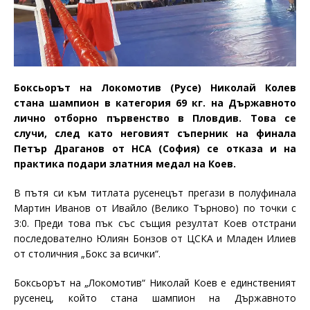
Боксьорът на Локомотив (Русе) Николай Колев
стана шампион в категория
69 кг. на Държавното
лично отборно първенство в Пловдив.
Това се
случи, след като неговият съперник на финала
Петър Драганов от НСА (София)
се отказа и на
практика подари златния медал на Коев.
В пътя си към титлата р
усенецът
прегази
в полуфинала
Мартин Иванов от Ивайло (Велико Търново) по точки с
3:0. Преди това пък със същия резултат Коев отстрани
последователно Юлиян Бонзов от ЦСКА и Младен Илиев
от столичния „Бокс за всички“.
Боксьорът на „Локомотив“ Николай Коев е единственият
русенец, който стана шампион на Държавното