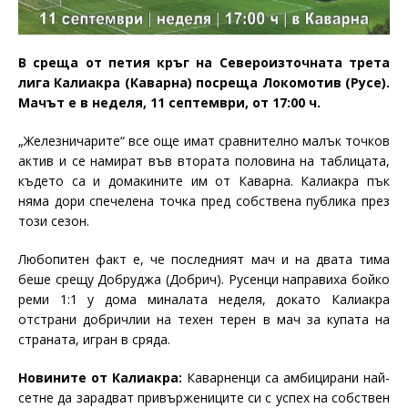
В среща от петия кръг на Североизточната трета
лига Калиакра (Каварна) посреща Локомотив (Русе).
Мачът е в неделя, 11 септември, от 17:00 ч.
„Железничарите“ все още имат сравнително малък точков
актив и се намират във втората половина на таблицата,
където са и домакините им от Каварна. Калиакра пък
няма дори спечелена точка пред собствена публика през
този сезон.
Любопитен факт е, че последният мач и на двата тима
беше срещу Добруджа (Добрич). Русенци направиха бойко
реми 1:1 у дома миналата неделя, докато Калиакра
отстрани добричлии на техен терен в мач за купата на
страната, игран в сряда.
Новините от Калиакра:
Каварненци са амбицирани най-
сетне да зарадват привържениците си с успех на собствен