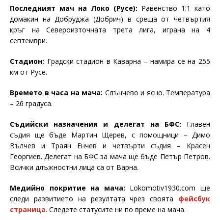
Последният мач на Локо (Русе):
Равенство 1:1 като
домакин на Добруджа (Добрич) в среща от четвъртия
кръг на Североизточната трета лига, играна на 4
септември.
Стадион:
Градски стадион в Каварна – намира се на 255
км от Русе.
Времето в часа на мача:
Слънчево и ясно. Температура
– 26 градуса.
Съдийски назначения и делегат на БФС:
Главен
съдия ще бъде Мартин Щерев, с помощници – Димо
Вълчев и Траян Енчев и четвърти съдия – Красен
Георгиев. Делегат на БФС за мача ще бъде Петър Петров.
Всички длъжностни лица са от Варна.
Медийно покритие на мача:
Lokomotiv1930.com
ще
следи развитието на резултата чрез своята
фейсбук
страница
. Следете статусите ни по време на мача.