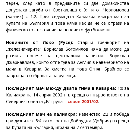
терен, след като в предишните си две домакинства
допуснаха загуби от Светкавица с 0:1 и от Черноморец
(Балчик) с 1:2. През седмицата Калиакра изигра мач за
Купата на България и това няма как да не се отрази на
физическото състояние на повечето футболисти.
Новините от Локо (Русе):
Старши треньорът на
„железничарите“ Борислав Богомилов няма да може да
разчита повече на централния защитник Борислав
Джарнавлиев, който отпътува за Англия в навечерието на
мача в Каварна. За сметка на това Огнян Брайнов се
завръща в отбраната на русенци.
Последният мач между двата тима в Каварна:
1:0 за
Калиакра на 14 април 2002 г. в среща от първенството на
Североизточната „В“ група –
сезон 2001/02
.
Последният мач на Калиакра:
Равенство 2:2 и победа
при дузпите с 5:4 като гост на Добруджа (Добрич) в среща
за Купата на България, играна на 7 септември.