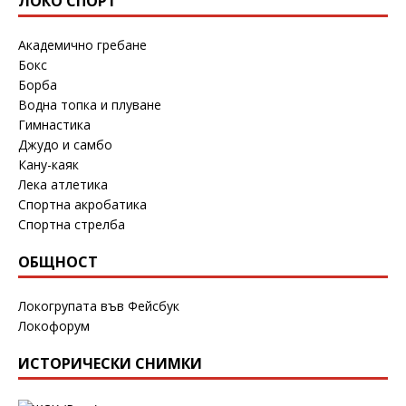
ЛОКО СПОРТ
Академично гребане
Бокс
Борба
Водна топка и плуване
Гимнастика
Джудо и самбо
Кану-каяк
Лека атлетика
Спортна акробатика
Спортна стрелба
ОБЩНОСТ
Локогрупата във Фейсбук
Локофорум
ИСТОРИЧЕСКИ СНИМКИ