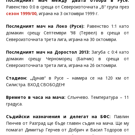
Последният мач между двата отбора в Русе:
Равенство 0:0 в среща от Североизточната „В“ група през
сезон 1999/00
, играна на 3 октомври 1999 г.
Последният мач на Локо (Русе):
Равенство 1:1 като
домакин срещу Септември ’98 (Тервел) в среща от
Североизточната трета лига, играна на 30 октомври.
Последният мач на Доростол 2013:
Загуба с 0:4 като
домакин срещу Черноморец (Балчик) в среща от
Североизточната трета лига, играна на 26 октомври.
Стадион:
„Дунав“ в Русе – намира се на 120 км от
Силистра. ВХОД СВОБОДЕН!
Времето в часа на мача:
Слънчево. Температура – 11
градуса.
Съдийски назначения и делегат на БФС:
Павлин
Пенчев от Разград ще бъде главен съдия на мача. Ще му
помагат Димитър Герчев от Добрич и Васил Тодоров от