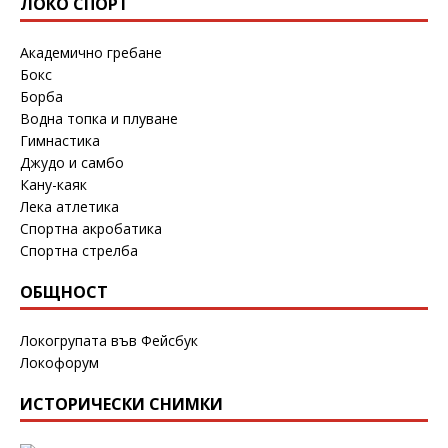
ЛОКО СПОРТ
Академично гребане
Бокс
Борба
Водна топка и плуване
Гимнастика
Джудо и самбо
Кану-каяк
Лека атлетика
Спортна акробатика
Спортна стрелба
ОБЩНОСТ
Локогрупата във Фейсбук
Локофорум
ИСТОРИЧЕСКИ СНИМКИ