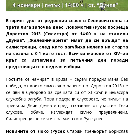
Вторият дял от редовния сезон в Североизточната
трета лига започва днес. Локомотив (Русе) посреща
Доростол 2013 (Силистра) от 14:00 ч. на стадион
„Дунав“. „Железничарите“ имат да си връщат на
силистренци, след като загубиха нелепо на старта
на сезона с 0:1 като гост.
Всички мачове от
XIV
–
ия
кръг са изтеглени за петъчния ден поради
предстоящите в неделя избори.
Гостите се намират в криза – седем поредни мача без
победа, от които само едно равенство. Доростол 2013 не
се яви в Суворово за срещата си от
XI
кръг и инкасира
служебна загуба. Това подхрани слуховете, че тимът на
треньора Деян Дечев е пред отказване от участие. Тези
слухове, обаче, изглеждат силно преувеличени.
Силистренци ще се явят за мача си в Русе днес.
Новините от Локо (Русе):
Старши треньорът Борислав