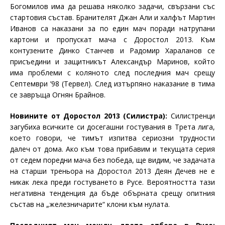
Богомилов има да решава няколко задачи, свързани със
стартовия състав. Бранителят Джан Али и халфът Мартин
Иванов са наказани за по един мач поради натрупани
картони и пропускат мача с Доростол 2013. Към
контузените Динко Станчев и Радомир Хараланов се
присъедини и защитникът Александър Маринов, който
има проблеми с коляното след последния мач срещу
Септември ’98 (Тервел). След изтърпяно наказание в тима
се завръща Огнян Брайнов.
Новините от Доростол 2013 (Силистра):
Силистренци
загубиха всичките си досегашни гостувания в Трета лига,
което говори, че тимът изпитва сериозни трудности
далеч от дома. Ако към това прибавим и текущата серия
от седем поредни мача без победа, ще видим, че задачата
на старши треньора на Доростол 2013 Деян Дечев не е
никак лека преди гостуването в Русе. Вероятността тази
негативна тенденция да бъде обърната срещу опитния
състав на „железничарите“ клони към нулата.