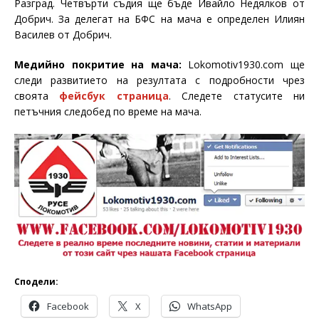
Разград. Четвърти съдия ще бъде Ивайло Недялков от
Добрич. За делегат на БФС на мача е определен Илиян
Василев от Добрич.
Медийно покритие на мача:
Lokomotiv1930.com
ще
следи развитието на резултата с подробности чрез
своята
фейсбук страница
. Следете статусите ни
петъчния следобед по време на мача.
Сподели:
Facebook
X
WhatsApp