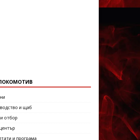
ЛОКОМОТИВ
ни
водство и щаб
и отбор
център
лтати и програма