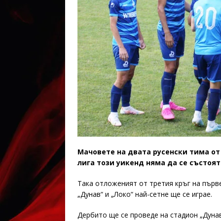
Мачовете на двата русенски тима от
лига този уикенд няма да се състоят
Така отложеният от третия кръг на първ
„Дунав“ и „Локо“ най-сетне ще се играе.
Дербито ще се проведе на стадион „Дунав