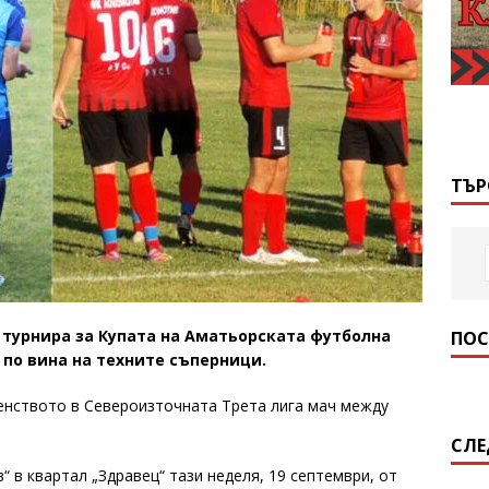
ТЪР
 турнира за Купата на Аматьорската футболна
ПОС
 по вина на техните съперници.
енството в Североизточната Трета лига мач между
СЛЕ
“ в квартал „Здравец“ тази неделя, 19 септември, от