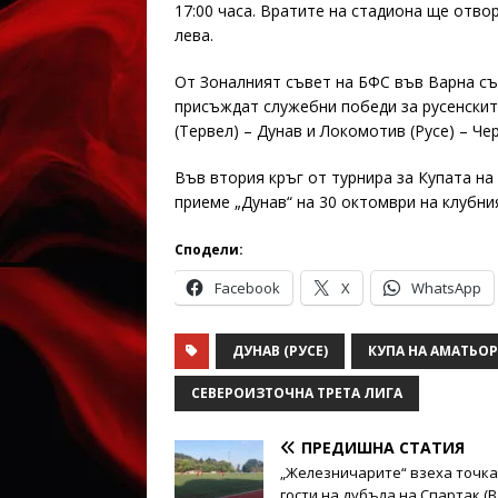
17:00 часа. Вратите на стадиона ще отвор
лева.
От Зоналният съвет на БФС във Варна съ
присъждат служебни победи за русенскит
(Тервел) – Дунав и Локомотив (Русе) – Че
Във втория кръг от турнира за Купата н
приеме „Дунав“ на 30 октомври на клубни
Сподели:
Facebook
X
WhatsApp
ДУНАВ (РУСЕ)
КУПА НА АМАТЬО
СЕВЕРОИЗТОЧНА ТРЕТА ЛИГА
ПРЕДИШНА СТАТИЯ
„Железничарите“ взеха точка
гости на дубъла на Спартак (