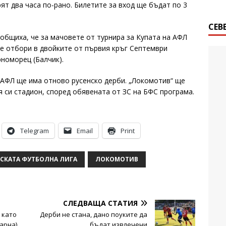
ят два часа по-рано. Билетите за вход ще бъдат по 3
СЕВ
общиха, че за мачовете от турнира за Купата на АФЛ
е отбори в двойките от първия кръг Септември
рноморец (Балчик).
а АФЛ ще има отново русенско дерби. „Локомотив“ ще
я си стадион, според обявената от ЗС на БФС програма.
Telegram
Email
Print
РСКАТА ФУТБОЛНА ЛИГА
ЛОКОМОТИВ
СЛЕДВАЩА СТАТИЯ
 като
Дерби не стана, дано поуките да
Варна)
бъдат извлечени