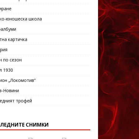
иране
ко-юношеска школа
албуми
тна картичка
рия
н по сезон
л 1930
ион „Локомотив“
в-Новини
едният трофей
ЛЕДНИТЕ СНИМКИ