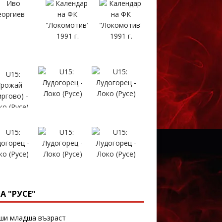
А "РУСЕ"
и младша възраст