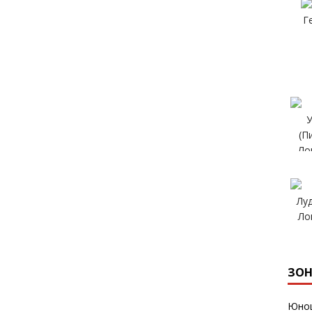
ЗОН
Юнош