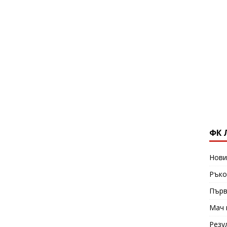
ФК 
Нови
Ръко
Първ
Мач 
Резу