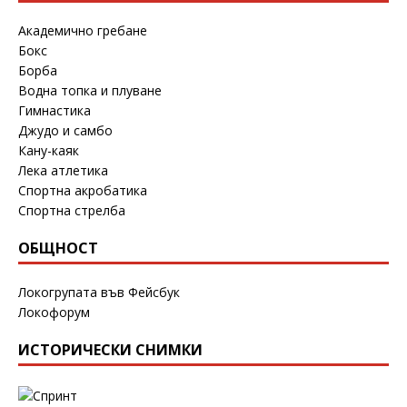
Академично гребане
Бокс
Борба
Водна топка и плуване
Гимнастика
Джудо и самбо
Кану-каяк
Лека атлетика
Спортна акробатика
Спортна стрелба
ОБЩНОСТ
Локогрупата във Фейсбук
Локофорум
ИСТОРИЧЕСКИ СНИМКИ