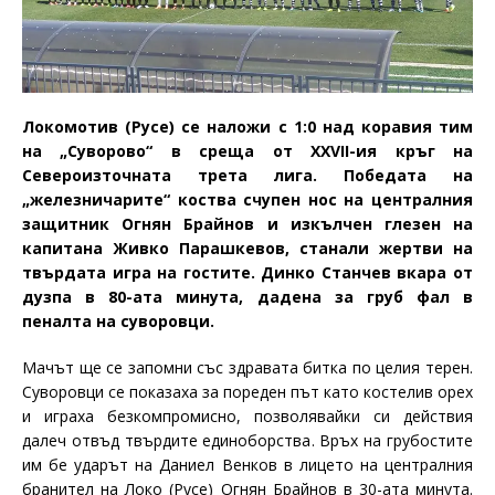
Локомотив (Русе) се наложи с 1:0 над коравия тим
на „Суворово“ в среща от
XXVII-
ия кръг на
Североизточната трета лига. Победата на
„железничарите“ коства счупен нос на централния
защитник Огнян Брайнов и изкълчен глезен на
капитана Живко Парашкевов, станали жертви на
твърдата игра на гостите. Динко Станчев вкара от
дузпа в 80-ата минута, дадена за груб фал в
пеналта на суворовци.
Мачът ще се запомни със здравата битка по целия терен.
Суворовци се показаха за пореден път като костелив орех
и играха безкомпромисно, позволявайки си действия
далеч отвъд твърдите единоборства. Връх на грубостите
им бе ударът на Даниел Венков в лицето на централния
бранител на Локо (Русе) Огнян Брайнов в 30-ата минута.