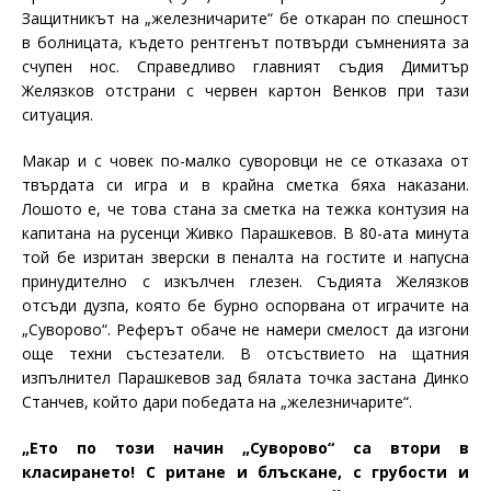
Защитникът на „железничарите“ бе откаран по спешност
в болницата, където рентгенът потвърди съмненията за
счупен нос. Справедливо главният съдия Димитър
Желязков отстрани с червен картон Венков при тази
ситуация.
Макар и с човек по-малко суворовци не се отказаха от
твърдата си игра и в крайна сметка бяха наказани.
Лошото е, че това стана за сметка на тежка контузия на
капитана на русенци Живко Парашкевов. В 80-ата минута
той бе изритан зверски в пеналта на гостите и напусна
принудително с изкълчен глезен. Съдията Желязков
отсъди дузпа, която бе бурно оспорвана от играчите на
„Суворово“. Реферът обаче не намери смелост да изгони
още техни състезатели. В отсъствието на щатния
изпълнител Парашкевов зад бялата точка застана Динко
Станчев, който дари победата на „железничарите“.
„Ето по този начин „Суворово“ са втори в
класирането! С ритане и блъскане, с грубости и