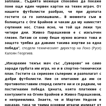
заплахи… Съдията можеше спокойно да покаже
поне още един червен картон на техен играч. От
нашите футболисти разбрах, че при дузпата
гостите са го заплашвали… В момента съм в
болницата с Оги Брайнов и чакам да му наместят
счупения нос. Стана ясно, че той ще лежи тук
четири дни. Живко Парашкевов е с изкълчен
глезен. Питам се кому беше нужно всичко това и
защото трябва да даваме такива жертви за една
победа“
, сподели техническият директор на Локо (Русе)
Калоян Георгиев.
„Изкарахме тежък мач със „Суворово“ не само
заради грубата им игра, но и в спортно-технически
план. Гостите са сериозен съперник и разполагат с
добри футболисти. Ние се опитахме да им се
противопоставим според силите ни и се радвам, че
постигнахме победа. Цената, която платихме с
контузиите на Огнян Брайнов и Живко Парашковов,
е неприемлива. Знаете, че и Мартин Недков е
наказан, така че трима основни играчи излизат от