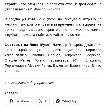
строя“
, каза след края на срещата старши треньорът на
„железничарите“ Ивайло Кирилов.
В следващия кръг Локо (Русе) ще гостува в Хитрино на
местния тим, който е трети във временното класиране, на
точка пред „червено-черните“, но и мач по-малко.
Двубоят е другата събота, 5 май, от 17:00 часа.
Съставът на Локо (Русе):
Димитър Лазаров, Джан Али,
Огнян Брайнов (30′ – Диян Руменов), Борислав
Джарнавлиев, Ивайло Иванов, Мирослав Георгиев,
Стефан Митев, Живко Парашкевов (80′ – Владимир
Перчемлиев), Мартин Рачев, Валентин Валентинов, Динко
Станчев.
Снимка: Александър Драганчев.
Сподели:
Facebook
X
WhatsApp