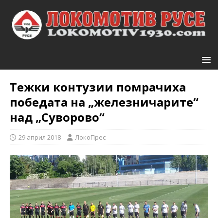
Тежки контузии помрачиха
победата на „железничарите“
над „Суворово“
29 април 2018
ЛокоПрес