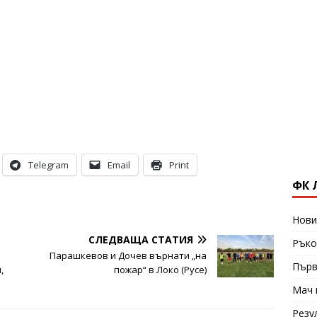
Telegram
Email
Print
ФК 
Нови
СЛЕДВАЩА СТАТИЯ
Ръко
Парашкевов и Дочев върнати „на
Първ
,
пожар“ в Локо (Русе)
Мач 
Резу