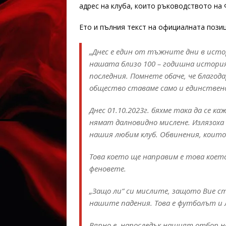
адрес на клуба, които ръководството на
Ето и пълния текст на официалната позиц
„Днес е един от тъжните дни в исто
нашата близо 100 – годишна история
последния. Помнете обаче, че благод
общество ставаме само и единствено
Днес 01.10.2023г. бяхме така да се к
нямат далновидно мислене. Излязоха 
нашия любим клуб. Обвинения, които
Това което ще направим е това което
феновете.
„Защо ли“ си мислите, защото Вие с
нашите падения. Това е футболът и 
Вярно е, напоследък нашият отбор не