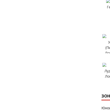
ЗОН
Юнош