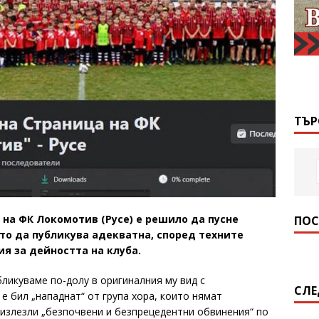
ТЪР
на ФК Локомотив (Русе) е решило да пусне
ПОС
то да публикува адекватна, според техните
я за дейността на клуба.
ликуваме по-долу в оригиналния му вид с
СЛЕ
 е бил „нападнат“ от група хора, които нямат
 излезли „безпочвени и безпрецедентни обвинения“ по