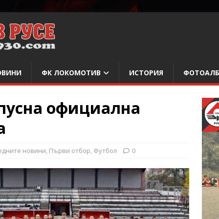
ОВИНИ
ФК ЛОКОМОТИВ
ИСТОРИЯ
ФОТОАЛ
пусна официална
а
едните новини
,
Първи отбор
,
Футбол
0