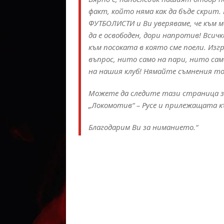
факт, който няма как да бъде скрит
ФУТБОЛИСТИ и Ви уверяваме, че към 
да е освободен, дори напротив! Всич
към посоката в която сме поели. Изг
въпрос, нито само на пари, нито сам
на нашия клуб! Нямайте съмнения то 
Можете да следите тази страница з
„Локомотив“ – Русе и прилежащата к
Благодарим Ви за ниманието.“