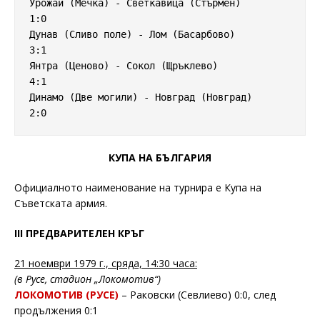
Урожай (Мечка) - Светкавица (Стърмен)      
1:0

Дунав (Сливо поле) - Лом (Басарбово)       
3:1

Янтра (Ценово) - Сокол (Щръклево)          
4:1

Динамо (Две могили) - Новград (Новград)    
2:0
КУПА НА БЪЛГАРИЯ
Официалното наименование на турнира е Купа на
Съветската армия.
III ПРЕДВАРИТЕЛЕН КРЪГ
21 ноември 1979 г., сряда, 14:30 часа:
(в Русе, стадион „Локомотив“)
ЛОКОМОТИВ (РУСЕ)
– Раковски (Севлиево) 0:0, след
продължения 0:1