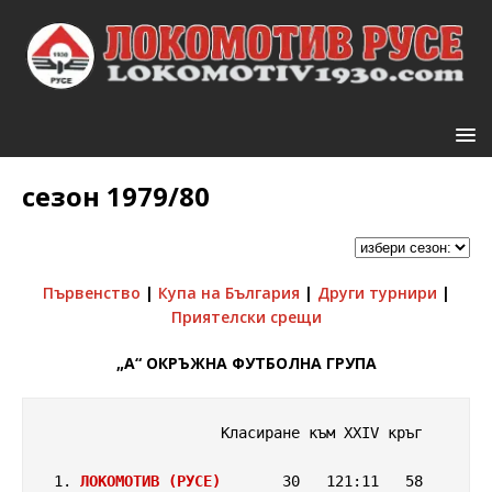
сезон 1979/80
Първенство
|
Купа на България
|
Други турнири
|
Приятелски срещи
„A“ ОКРЪЖНА ФУТБОЛНА ГРУПА
                    Класиране към XXIV кръг

 1. 
ЛОКОМОТИВ (РУСЕ)
       30   121:11   58
