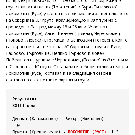
(Стърмен) и Новград. На тяхно място от „Б“ окръжните
групи влизат Атлетик (Тръстеник) и Буря (Пиперково).
Локомотив (Русе) участва в квалификации за попълването
на Северната „Б“ група. Квалификационният турнир е
проведен в Разград между 18 и 26 юни. Участват
Локомотив (Русе), Ангел Кънчев (Трявна), Черноломец
(Попово), Левски (Стражица) и Бенковски (Тетевен), които
са първенци съответно на „А“ Окръжните групи в Русе,
Габрово, Търговище, Велико Търново и Ловеч.
Победител в турнира е Черноломец (Попово), който влиза
в Северната „Б“ група. Останалите отбори, включително и
Локомотив (Русе), остават и за следващия сезон в
състава на съответните окръжни групи.
Резултати:
XXIII кръг
Динамо (Караманово) - Вихър (Николово)     
1:0

Приста (Средна кула) - 
ЛОКОМОТИВ (РУСЕ)
  1:3
