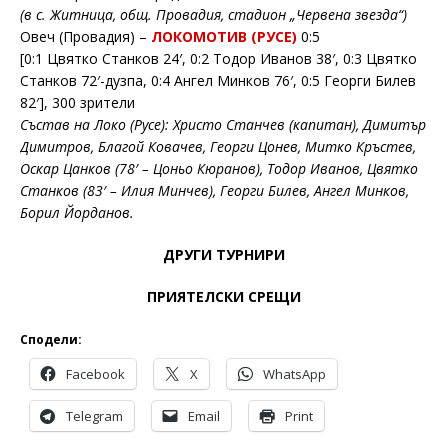
(в с. Житница, общ. Провадия, стадион „Червена звезда“)
Овеч (Провадия) –
ЛОКОМОТИВ (РУСЕ)
0:5
[0:1 Цвятко Станков 24′, 0:2 Тодор Иванов 38′, 0:3 Цвятко
Станков 72′-дузпа, 0:4 Ангел Минков 76′, 0:5 Георги Билев
82′], 300 зрители
Състав на Локо (Русе): Христо Станчев (капитан), Димитър
Димитров, Благой Ковачев, Георги Цонев, Митко Кръстев,
Оскар Цанков (78′ – Цоньо Кюранов), Тодор Иванов, Цвятко
Станков (83′ – Илия Минчев), Георги Билев, Ангел Минков,
Борил Йорданов.
ДРУГИ ТУРНИРИ
ПРИЯТЕЛСКИ СРЕЩИ
Сподели:
Facebook
X
WhatsApp
Telegram
Email
Print