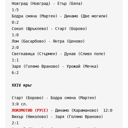
Новград (Новград) - Етър (Бяла)            
1:5

Бодра смяна (Мартен) - Динамо (Две могили) 
0:2

Сокол (Щръклево) - Старт (Борово)          
1:0

Лом (Басарбово) - Янтра (Ценово)           
2:0

Светкавица (Стърмен) - Дунав (Сливо поле)  
1:1

Заря (Голямо Враново) - Урожай (Мечка)     
6:2

XXIV кръг
Старт (Борово) - Бодра смяна (Мартен)      
ЛОКОМОТИВ (РУСЕ)
 - Динамо (Караманово)  12:0

Вихър (Николово) - Заря (Голямо Враново)   
2:1
