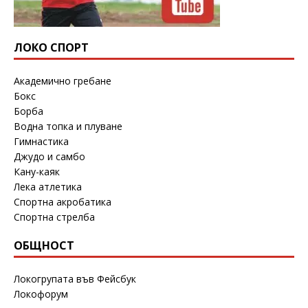
ЛОКО СПОРТ
Академично гребане
Бокс
Борба
Водна топка и плуване
Гимнастика
Джудо и самбо
Кану-каяк
Лека атлетика
Спортна акробатика
Спортна стрелба
ОБЩНОСТ
Локогрупата във Фейсбук
Локофорум