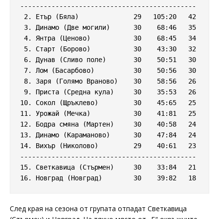
---------------------------------------------

 2. Етър (Бяла)              29   105:20   42

 3. Динамо (Две могили)      30    68:46   35

 4. Янтра (Ценово)           30    68:45   34

 5. Старт (Борово)           30    43:30   32

 6. Дунав (Сливо поле)       30    50:51   30

 7. Лом (Басарбово)          30    50:56   30

 8. Заря (Голямо Враново)    30    58:56   26

 9. Приста (Средна кула)     30    35:53   26

10. Сокол (Щръклево)         30    45:65   25

11. Урожай (Мечка)           30    41:81   25

12. Бодра смяна (Мартен)     30    40:58   24

13. Динамо (Караманово)      30    47:84   24

14. Вихър (Николово)         29    40:61   23

---------------------------------------------

15. Светкавица (Стърмен)     30    33:84   21

След края на сезона от групата отпадат Светкавица