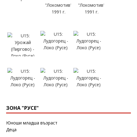
ЗОНА "РУСЕ"
Юноши младша възраст
Деца