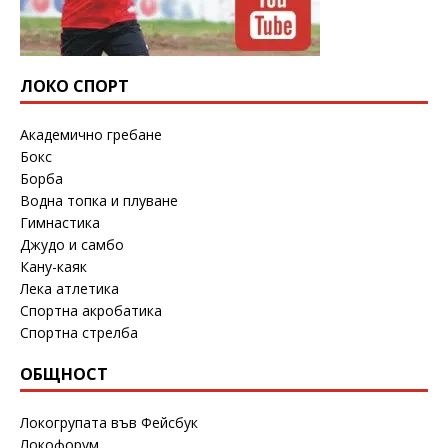
ЛОКО СПОРТ
Академично гребане
Бокс
Борба
Водна топка и плуване
Гимнастика
Джудо и самбо
Кану-каяк
Лека атлетика
Спортна акробатика
Спортна стрелба
ОБЩНОСТ
Локогрупата във Фейсбук
Локофорум