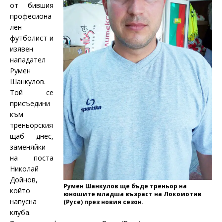
от бившия
професиона
лен
футболист и
изявен
нападател
Румен
Шанкулов.
Той се
присъедини
към
треньорския
щаб днес,
заменяйки
на поста
Николай
Дойнов,
Румен Шанкулов ще бъде треньор на
който
юношите младша възраст на Локомотив
напусна
(Русе) през новия сезон.
клуба.