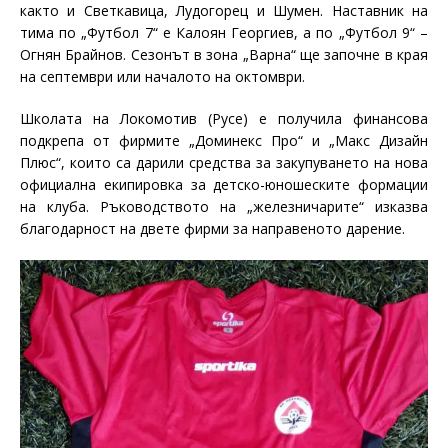
както и Светкавица, Лудогорец и Шумен. Наставник на
тима по „Футбол 7“ е Калоян Георгиев, а по „Футбол 9“ –
Огнян Брайнов. Сезонът в зона „Варна“ ще започне в края
на септември или началото на октомври.
Школата на Локомотив (Русе) е получила финансова
подкрепа от фирмите „Доминекс Про“ и „Макс Дизайн
Плюс“, които са дарили средства за закупуването на нова
официална екипировка за детско-юношеските формации
на клуба. Ръководството на „железничарите“ изказва
благодарност на двете фирми за направеното дарение.