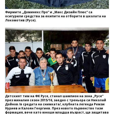
Фирмите „Доминекс Про“ и „Макс Дизайн Плюс“ са
осигурили средства за екипите на отборите в школата на
Локомотив (Русе).
Детският тим на ФК Русе, станал шампион на зона „Русе“
през миналия сезон 2015/16, заедно с треньора си Николай
Дойнов /в средата на снимката/, клубната легенда Ремзи
Нуриев и Калоян Георгиев. През новото първенство тази
формация, вече като юноши младша възраст, ще защитава