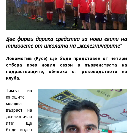
Две фирми дариха средства за нови екипи на
тимовете от школата на „железничарите“
Локомотив (Русе) ще бъде представен от четири
отбора през новия сезон в първенствата на
подрастващите, обявиха от ръководството на
клуба.
Тимът на
юношите
младша
възраст на
„железничар
ите“ ще
бъде воден