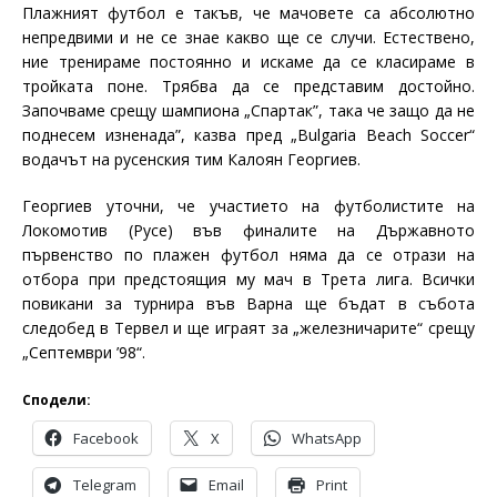
Плажният футбол е такъв, че мачовете са абсолютно
непредвими и не се знае какво ще се случи. Естествено,
ние тренираме постоянно и искаме да се класираме в
тройката поне. Трябва да се представим достойно.
Започваме срещу шампиона
„
Спартак”, така че защо да не
поднесем изненада”,
казва пред „Bulgaria Beach Soccer“
водачът на русенския тим Калоян Георгиев.
Георгиев уточни, че участието на футболистите на
Локомотив (Русе) във финалите на Държавното
първенство по плажен футбол няма да се отрази на
отбора при предстоящия му мач в Трета лига. Всички
повикани за турнира във Варна ще бъдат в събота
следобед в Тервел и ще играят за „железничарите“ срещу
„Септември ’98“.
Сподели:
Facebook
X
WhatsApp
Telegram
Email
Print