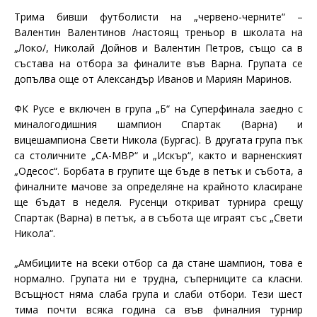
Трима бивши футболисти на „червено-черните“ –
Валентин Валентинов /настоящ треньор в школата на
„Локо/, Николай Дойнов и Валентин Петров, също са в
състава на отбора за финалите във Варна. Групата се
допълва още от Александър Иванов и Мариян Маринов.
ФК Русе е включен в група „Б“ на Суперфинала заедно с
миналогодишния шампион Спартак (Варна) и
вицешампиона Свети Никола (Бургас). В другата група пък
са столичните „СА-МВР“ и „Искър“, както и варненският
„Одесос“. Борбата в групите ще бъде в петък и събота, а
финалните мачове
за определяне на крайното класиране
ще бъдат в неделя. Русенци откриват турнира срещу
Спартак (Варна) в петък, а в събота ще играят със „Свети
Никола“.
„Амбициите на всеки отбор са да стане шампион, това е
нормално. Групата ни е трудна, съперниците са класни.
В
същност няма слаба група и слаби отбори. Тези шест
тима почти всяка година са във финалния турнир