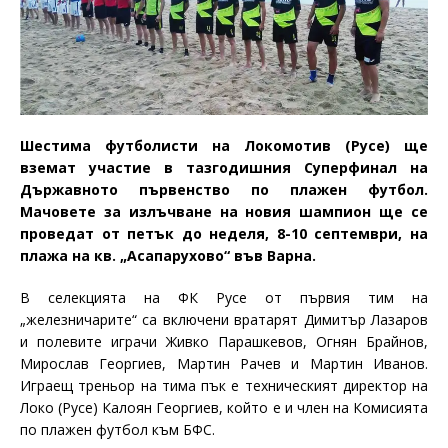
Шестима футболисти на Локомотив (Русе) ще
вземат участие в тазгодишния Суперфинал на
Държавното първенство по плажен футбол.
Мачовете за излъчване на новия шампион ще се
проведат от петък до неделя, 8-10 септември, на
плажа на кв. „Асапарухово“ във Варна.
В селекцията на ФК Русе от първия тим на
„железничарите“ са включени вратарят Димитър Лазаров
и полевите играчи Живко Парашкевов, Огнян Брайнов,
Мирослав Георгиев, Мартин Рачев и Мартин Иванов.
Играещ треньор на тима пък е техническият директор на
Локо (Русе) Калоян
Георгиев
, който е и член на
К
омисията
по плажен футбол към БФС.