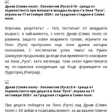
Дунав (Сливо поле) - Локомотив (Русе) 0:16 - среща от
първенството при юношите младша възраст в Зона "Русе",
играна на 17 октомври 2020 г. на Градския стадион в Сливо
поле.
Впрочем, резултатът – 16:0, постигнат от младшата
възраст, е най-малкото, с което Дунав (Сливо поле) се
размина, защото освен вкараните голове, играчите на
Локо (Русе) пропуснаха още поне дузина изгодни
положения. С постигнатия успех тимът на Румен
Шанкулов продължава да води във временното класиране
на Зона „Русе“, като изглежда, този сезон единствената
му по-сериозна конкуренция ще бъде формацията на
Лудогорец (Разград).
Дунав (Сливо поле) - Локомотив (Русе) 0:4 - среща от
първенството при децата в Зона "Русе", играна на 17
октомври 2020 г. на Градския стадион в Сливо поле.
При децата победата на Локо (Русе) над Дунав (Сливо
поле) с 4:0 дойде в подходящ момент, за да вдъхне повече