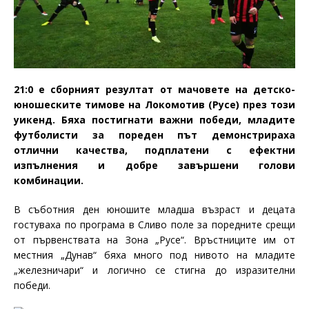
21:0 е сборният резултат от мачовете на детско-
юношеските тимове на Локомотив (Русе) през този
уикенд. Бяха постигнати важни победи, младите
футболисти за пореден път демонстрираха
отлични качества, подплатени с ефектни
изпълнения и добре завършени голови
комбинации.
В съботния ден юношите младша възраст и децата
гостуваха по програма в Сливо поле за поредните срещи
от първенствата на Зона „Русе“. Връстниците им от
местния „Дунав“ бяха много под нивото на младите
„железничари“ и логично се стигна до изразителни
победи.