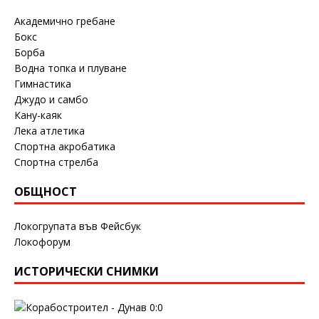
Академично гребане
Бокс
Борба
Водна топка и плуване
Гимнастика
Джудо и самбо
Кану-каяк
Лека атлетика
Спортна акробатика
Спортна стрелба
ОБЩНОСТ
Локогрупата във Фейсбук
Локофорум
ИСТОРИЧЕСКИ СНИМКИ