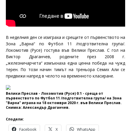
В неделния ден се изиграха и срещите от първенството на
Зона „Варна“ по Футбол 11 /подготвителна група/.
Локомотив (Русе) гостува във Велики Преслав. С гол на
Виктор Драганчев, родените през 2008 г.
„железничарчета“ измъкнаха една ценна победа на чужд
терен. По този начин тимът на треньора Семих Али се
придвижи напред в челото на временното класиране.
Велики Преслав - Локомотив (Русе) 0:1 - среща от
първенството по Футбол 11 /подготвителна група/ на Зона
"Варна" играна на 18 октомври 2020 г. във Велики Преслав.
Снимка: Александър Драганчев.
Сподели:
Facebook
X
WhatsApp