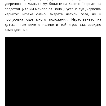
увереност на малките футболисти на Калоян Георгиев за
предстоящите им мачове от Зона „Русе“. И тук „червено-
черните“ играха силно, вкараха четири гола, но и
пропуснаха още много положения. Израстването на
детския тим вече е налице и той играе със завидно
самочувствие.