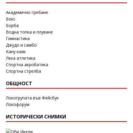
Академично гребане
Бокс
Борба
Водна топка и плуване
Гимнастика
Джудо и самбо
Кану-каяк
Лека атлетика
Спортна акробатика
Спортна стрелба
ОБЩНОСТ
Локогрупата във Фейсбук
Локофорум
ИСТОРИЧЕСКИ СНИМКИ