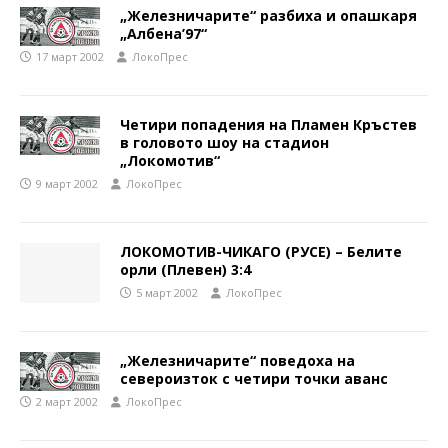
„Железничарите“ разбиха и опашкаря
„Албена’97“
17 март 2002
ЛокоПрес
Четири попадения на Пламен Кръстев
в головото шоу на стадион
„Локомотив“
9 март 2002
ЛокоПрес
ЛОКОМОТИВ-ЧИКАГО (РУСЕ) – Белите
орли (Плевен) 3:4
5 март 2002
ЛокоПрес
„Железничарите“ поведоха на
североизток с четири точки аванс
2 март 2002
ЛокоПрес