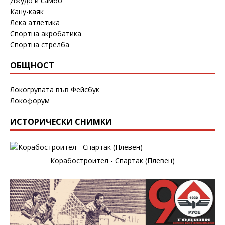
Джудо и самбо
Кану-каяк
Лека атлетика
Спортна акробатика
Спортна стрелба
ОБЩНОСТ
Локогрупата във Фейсбук
Локофорум
ИСТОРИЧЕСКИ СНИМКИ
Корабостроител - Спартак (Плевен)