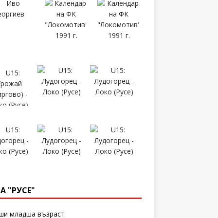
А "РУСЕ"
и младша възраст