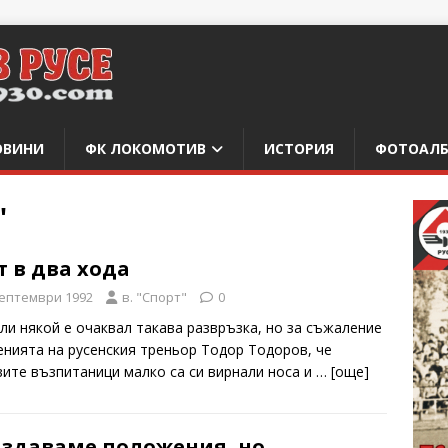
ОВИНИ
ФК ЛОКОМОТИВ
ИСТОРИЯ
ФОТОАЛ
"
 в два хода
септември 1992
в. "Спорт"
0
 ли някой е очаквал такава развръзка, но за съжаление
енията на русенския треньор Тодор Тодоров, че
вите възпитаници малко са си вирнали носа и
… [oще]
ъздаваме положения, но