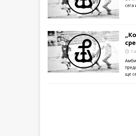
сега
„К
ср
7 
Амби
пред
ще се