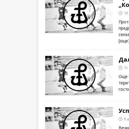
„К
18
Прот
пред
сенз
[oще
Да
15
Още 
тери
гост
Ус
8 
Вечн