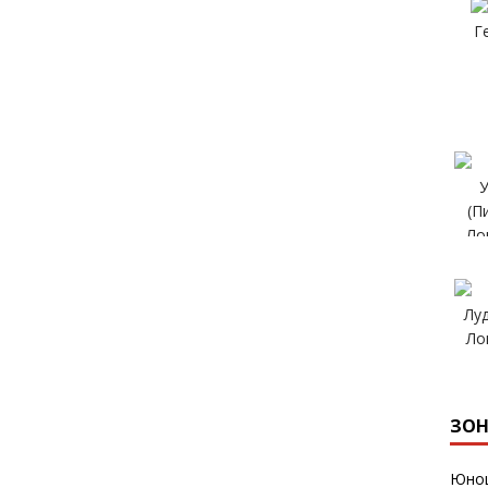
ЗОН
Юнош