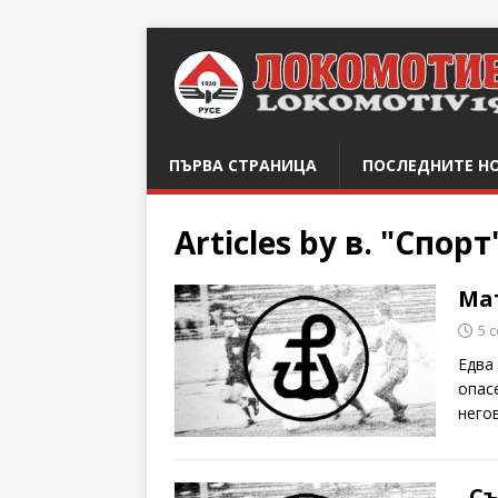
ПЪРВА СТРАНИЦА
ПОСЛЕДНИТЕ Н
Articles by
в. "Спорт
Мат
5 
Едва
опас
него
„С