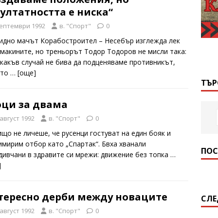
ултатността е ниска“
септември 1992
в. "Спорт"
0
идно мачът Корабостроител – Несебър изглежда лек
омакините, но треньорът Тодор Тодоров не мисли така:
икакъв случай не бива да подценяваме противникът,
ото
… [oще]
ТЪР
оци за двама
 август 1992
в. "Спорт"
0
ищо не личеше, че русенци гостуват на един бояк и
имирим отбор като „Спартак“. Бвха хванали
ПОС
дивчани в здравите си мрежи: движение без топка
…
]
тересно дерби между новаците
СЛЕ
 август 1992
в. "Спорт"
0