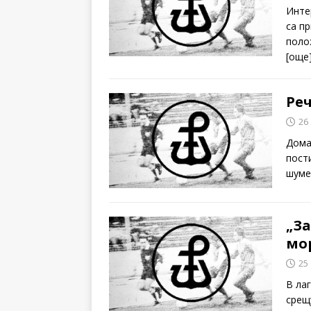
Инте
са п
поло
[oще
Ре
26
Дома
пост
шуме
„За
мо
25
В ла
срещ