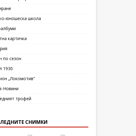
иране
ко-юношеска школа
албуми
тна картичка
рия
н по сезон
л 1930
ион „Локомотив“
в-Новини
едният трофей
ЛЕДНИТЕ СНИМКИ