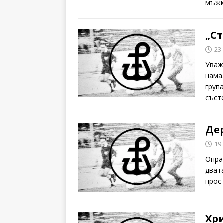
мъжк
„С
23
Уваж
нама
груп
съст
Дер
19
Опра
дват
прос
Хр