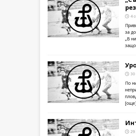
рез
4 
Прив
за д
„В н
защ
Ур
30
По н
непр
плов
[oще
Ин
29