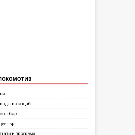
ЛОКОМОТИВ
ни
водство и щаб
и отбор
център
лтати и програма