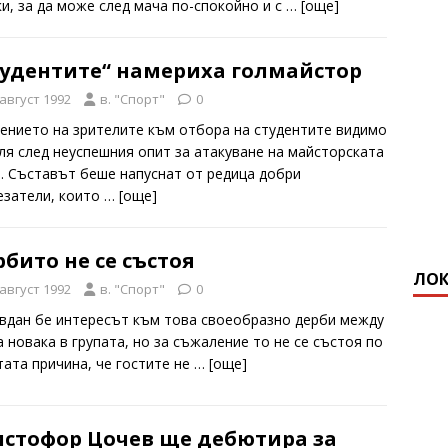
и, за да може след мача по-спокойно и с
… [oще]
тудентите“ намериха голмайстор
 август 1992
в. "Спорт"
0
ението на зрителите към отбора на студентите видимо
ля след неуспешния опит за атакуване на майсторската
а. Съставът беше напуснат от редица добри
езатели, които
… [oще]
бито не се състоя
ЛОК
 август 1992
в. "Спорт"
0
вдан бе интересът към това своеобразно дерби между
а новака в групата, но за съжаление то не се състоя по
тата причина, че гостите не
… [oще]
истофор Цочев ще дебютира за