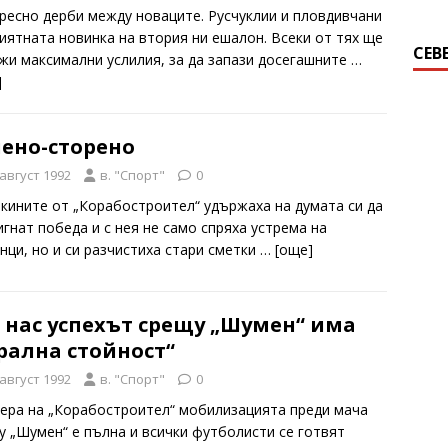
ресно дерби между новаците. Русчуклии и пловдивчани
риятната новинка на втория ни ешалон. Всеки от тях ще
СЕВ
жи максимални услилия, за да запази досегашните
…
]
чено-сторено
 август 1992
в. "Спорт"
0
кините от „Корабостроител“ удържаха на думата си да
игнат победа и с нея не само спряха устрема на
нци, но и си разчистиха стари сметки
… [oще]
 нас успехът срещу „Шумен“ има
рална стойност“
 август 1992
в. "Спорт"
0
гера на „Корабостроител“ мобилизацията преди мача
у „Шумен“ е пълна и всички футболисти се готвят