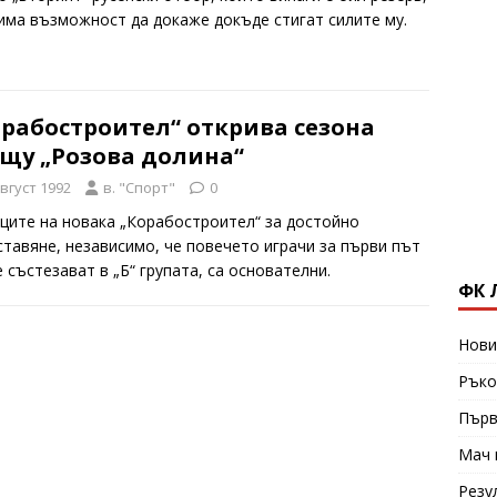
 има възможност да докаже докъде стигат силите му.
орабостроител“ открива сезона
ещу „Розова долина“
август 1992
в. "Спорт"
0
ците на новака „Корабостроител“ за достойно
ставяне, независимо, че повечето играчи за първи път
 състезават в „Б“ групата, са основателни.
ФК 
Нови
Ръко
Първ
Мач 
Резу