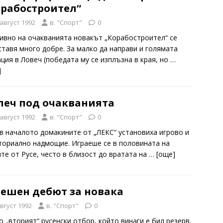
орабостроител“
 август 1992
в. "Спорт"
0
ивно на очакванията новакът „Корабостроител“ се
ставя много добре. За малко да направи и голямата
ация в Ловеч (победата му се изплъзна в края, но
…
]
леч под очакванията
 август 1992
в. "Спорт"
0
в началото домакините от „ЛЕКС“ установиха игрово и
ториално надмощие. Играеше се в половината на
ите от Русе, често в близост до вратата на
… [oще]
пешен дебют за новака
август 1992
в. "Спорт"
0
о „вторият“ русенски отбор, който винаги е бил резерв,