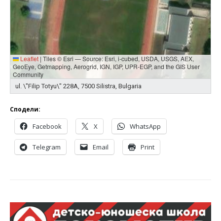
Leaflet
|
Tiles © Esri — Source: Esri, i-cubed, USDA, USGS, AEX,
GeoEye, Getmapping, Aerogrid, IGN, IGP, UPR-EGP, and the GIS User
Community
ul. \"Filip Totyu\" 228А, 7500 Silistra, Bulgaria
Сподели:
Facebook
X
WhatsApp
Telegram
Email
Print