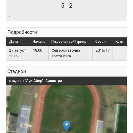
5
-
2
.
Подробности
Дата
Начало
Първенство/Турнир
Сезон
Кръг
27 август
18:00
Североизточна
2016/17
III
2016
Трета лига
Стадион
стадион "Луи Айер", Силистра