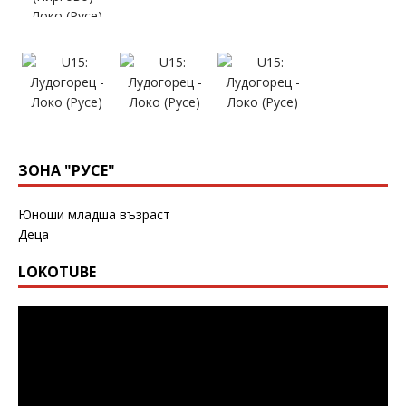
ЗОНА "РУСЕ"
Юноши младша възраст
Деца
LOKOTUBE
Видео