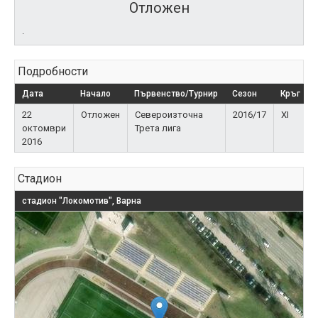
Отложен
.
Подробности
Дата
Начало
Първенство/Турнир
Сезон
Кръг
22
Отложен
Североизточна
2016/17
XI
октомври
Трета лига
2016
Стадион
стадион "Локомотив", Варна