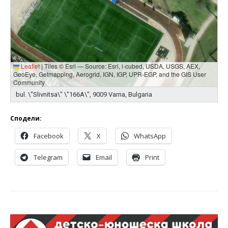
Leaflet
|
Tiles © Esri — Source: Esri, i-cubed, USDA, USGS, AEX,
GeoEye, Getmapping, Aerogrid, IGN, IGP, UPR-EGP, and the GIS User
Community
bul. \"Slivnitsa\" \"166A\", 9009 Varna, Bulgaria
Сподели:
Facebook
X
WhatsApp
Telegram
Email
Print