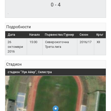
0
-
4
.
Подробности
Дата
Начало
Първенство/Турнир
Сезон
Кръг
26
15:00
Североизточна
2016/17
XII
октомври
Трета лига
2016
Стадион
стадион "Луи Айер", Силистра