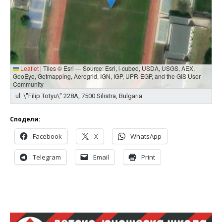
Leaflet
|
Tiles © Esri — Source: Esri, i-cubed, USDA, USGS, AEX,
GeoEye, Getmapping, Aerogrid, IGN, IGP, UPR-EGP, and the GIS User
Community
ul. \"Filip Totyu\" 228А, 7500 Silistra, Bulgaria
Сподели:
Facebook
X
WhatsApp
Telegram
Email
Print