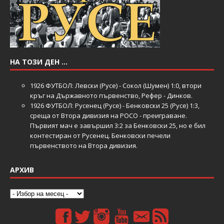
НА ТОЗИ ДЕН …
1926
ФУТБОЛ: Левски (Русе) - Сокол (Шумен) 1:0, втори
кръг на Държавното първенство, Рефер - Динков.
1926
ФУТБОЛ: Русенец (Русе) - Бенковски 25 (Русе) 1:3,
среща от Втора дивизия на РОСО - преиграване.
Първият мач е завършил 3:2 за Бенковски 25, но е бил
контестиран от Русенец. Бенковски печели
първенството на Втора дивизия.
АРХИВ