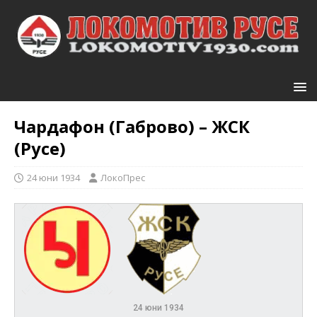
Чардафон (Габрово) – ЖСК
(Русе)
24 юни 1934
ЛокоПрес
24 юни 1934