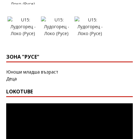
ЗОНА "РУСЕ"
Юноши младша възраст
Деца
LOKOTUBE
Видео