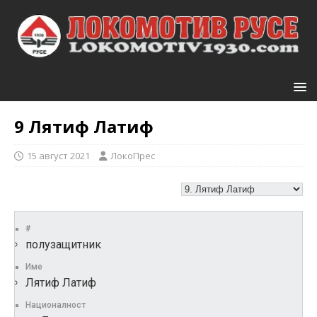
9
Лятиф Латиф
15 август 2021
ЛокоПрес
#
полузащитник
Име
Лятиф Латиф
Националност