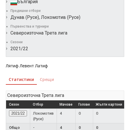
България
Предишни отбори
Дунав (Русе), Локомотив (Русе)
Първенства и турнири
Североизточна Трета лига
Сезони
2021/22
Лятиф Левент Латиф
Статистики
Срещи
Североизточна Трета лига
Сезон
Отбор
Мачове
Голове
Жълти картони
Ч
2021/22
Локомотив
4
0
0
(Русе)
Общо
-
4
0
0