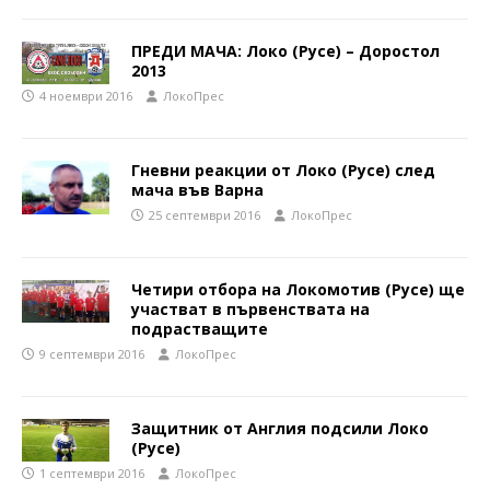
ПРЕДИ МАЧА: Локо (Русе) – Доростол
2013
4 ноември 2016
ЛокоПрес
Гневни реакции от Локо (Русе) след
мача във Варна
25 септември 2016
ЛокоПрес
Четири отбора на Локомотив (Русе) ще
участват в първенствата на
подрастващите
9 септември 2016
ЛокоПрес
Защитник от Англия подсили Локо
(Русе)
1 септември 2016
ЛокоПрес