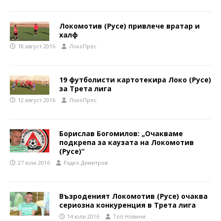
Локомотив (Русе) привлече вратар и
халф
18 август 2016
ЛокоПрес
19 футболисти картотекира Локо (Русе)
за Трета лига
12 август 2016
ЛокоПрес
Борислав Богомилов: „Очакваме
подкрепа за каузата на Локомотив
(Русе)“
27 юли 2016
Радко Димитров
Възроденият Локомотив (Русе) очаква
сериозна конкуренция в Трета лига
14 юли 2016
Топ Новини