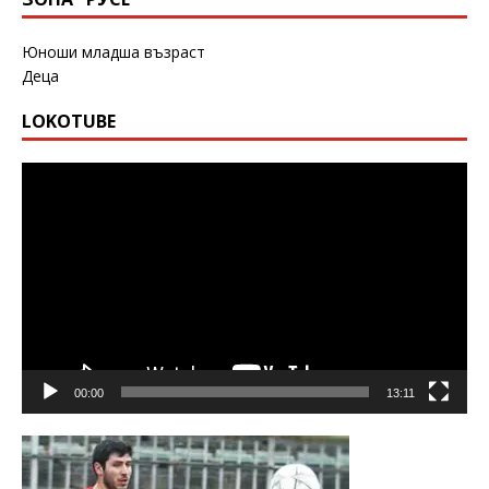
Юноши младша възраст
Деца
LOKOTUBE
Видео
00:00
13:11