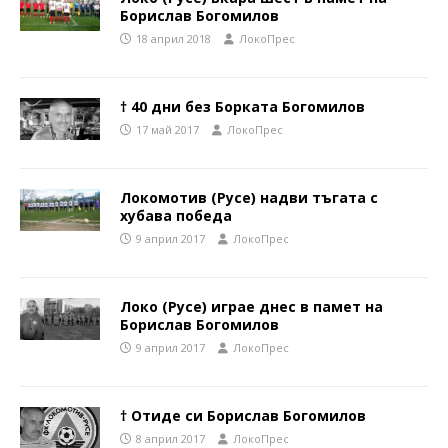
Борислав Богомилов
18 април 2018
ЛокоПрес
† 40 дни без Борката Богомилов
17 май 2017
ЛокоПрес
Локомотив (Русе) надви тъгата с
хубава победа
9 април 2017
ЛокоПрес
Локо (Русе) играе днес в памет на
Борислав Богомилов
9 април 2017
ЛокоПрес
† Отиде си Борислав Богомилов
8 април 2017
ЛокоПрес