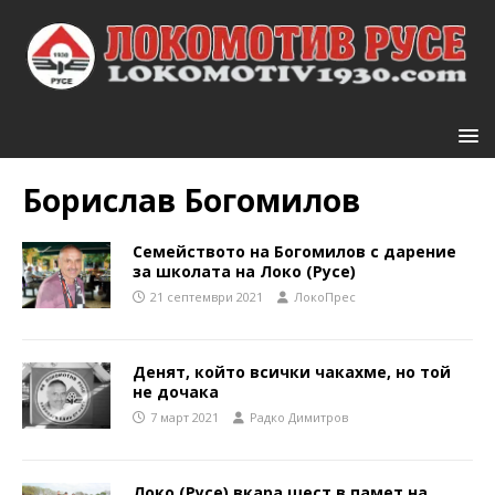
Борислав Богомилов
Семейството на Богомилов с дарение
за школата на Локо (Русе)
21 септември 2021
ЛокоПрес
Денят, който всички чакахме, но той
не дочака
7 март 2021
Радко Димитров
Локо (Русе) вкара шест в памет на