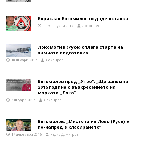
Борислав Богомилов подаде оставка
10 февруари 2017
ЛокоПрес
Локомотив (Русе) отлага старта на
зимната подготовка
18 януари 2017
ЛокоПрес
Богомилов пред „Утро“: „Ще запомня
2016 година с възкресението на
марката „Локо“
3 януари 2017
ЛокоПрес
Богомилов: „Мястото на Локо (Русе) е
по-напред в класирането“
17 декември 2016
Радко Димитров