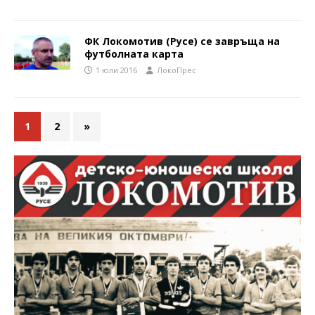
ФК Локомотив (Русе) се завръща на
футболната карта
1 юли 2016
ЛокоПрес
1
2
»