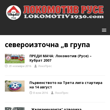
североизточна „в група
ПРЕДИ МАЧА: Локомотив (Русе) –
Кубрат 2007
20 ноември 2016
ЛокоПрес
Първенството на Трета лига стартира
на 14 август
8 юли 2016
ЛокоПрес
„Железничарите“ отвориха