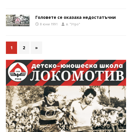
Головете се оказаха недостатъчни
8 юни 1991
в. "Утро"
1
2
»