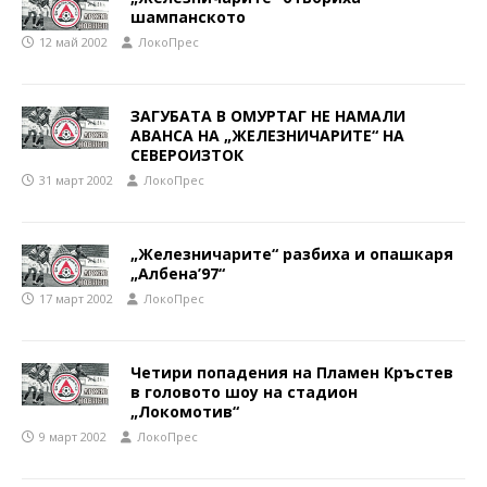
шампанското
12 май 2002
ЛокоПрес
ЗАГУБАТА В ОМУРТАГ НЕ НАМАЛИ
АВАНСА НА „ЖЕЛЕЗНИЧАРИТЕ“ НА
СЕВЕРОИЗТОК
31 март 2002
ЛокоПрес
„Железничарите“ разбиха и опашкаря
„Албена’97“
17 март 2002
ЛокоПрес
Четири попадения на Пламен Кръстев
в головото шоу на стадион
„Локомотив“
9 март 2002
ЛокоПрес