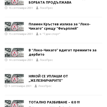
БОРБАТА ПРОДЪЛЖАВА
16 септември 2001
ЛокоПрес
Пламен Кръстев излиза за “Локо-
Чикаго” срещу “Феърплей”
15 септември 2001
в. "7 дни спорт"
В “Локо-Чикаго” вдигат премиите за
дербито
14 септември 2001
ЛокоПрес
НЯКОЙ СЕ УПЛАШИ ОТ
„ЖЕЛЕЗНИЧАРИТЕ“
9 септември 2001
ЛокоПрес
ТОТАЛНО РАЗБИВАНЕ – 6:0 !!!