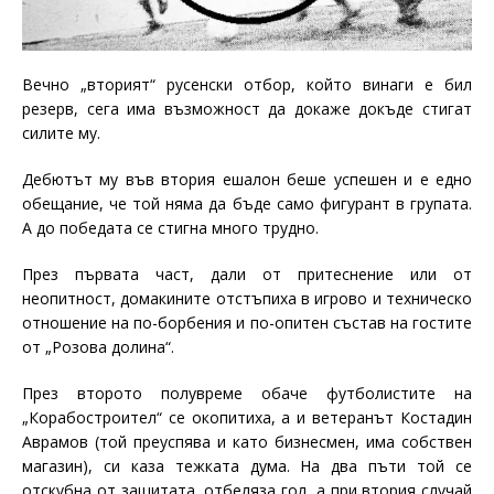
Вечно „вторият“ русенски отбор, който винаги е бил
резерв, сега има възможност да докаже докъде стигат
силите му.
Дебютът му във втория ешалон беше успешен и е едно
обещание, че той няма да бъде само фигурант в групата.
А до победата се стигна много трудно.
През първата част, дали от притеснение или от
неопитност, домакините отстъпиха в игрово и техническо
отношение на по-борбения и по-опитен състав на гостите
от „Розова долина“.
През второто полувреме обаче футболистите на
„Корабостроител“ се окопитиха, а и ветеранът Костадин
Аврамов (той преуспява и като бизнесмен, има собствен
магазин), си каза тежката дума. На два пъти той се
отскубна от защитата, отбеляза гол, а при втория случай