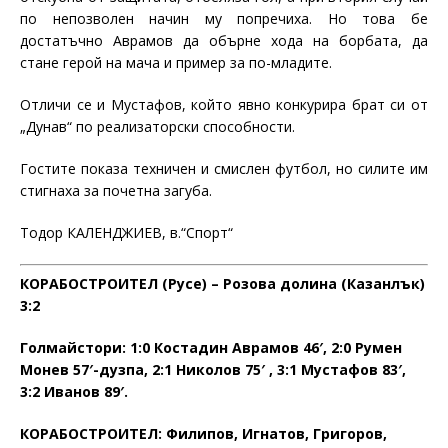
по непозволен начин му попречиха. Но това бе
достатъчно Аврамов да обърне хода на борбата, да
стане герой на мача и пример за по-младите.
Отличи се и Мустафов, който явно конкурира брат си от
„Дунав“ по реализаторски способности.
Гостите показа техничен и смислен футбол, но силите им
стигнаха за почетна загуба.
Тодор КАЛЕНДЖИЕВ, в.“Спорт“
КОРАБОСТРОИТЕЛ (Русе) – Розова долина (Казанлък)
3:2
Голмайстори: 1:0 Костадин Аврамов 46′, 2:0 Румен
Монев 57′-дузпа, 2:1 Николов 75′ , 3:1 Мустафов 83′,
3:2 Иванов 89′.
КОРАБОСТРОИТЕЛ: Филипов, Игнатов, Григоров,