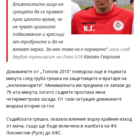
длъжностите лица на
срещата да се правят
през цялото време, че
не чуват грозните
подвиквания и крясъци
от трибуните и да не
вземат мерки. За мен това не е нормално“
, каза след
двубоя треньорът на Локо U19
Калоян Георгиев
.
Домакините от „Тополи 2010“ поведоха още в първата
минута след груба грешка на защитниците и вратаря на
„железничарите“. Минималната им преднина се запази до
79-ата минута, когато съдиите проспаха явна
четириметрова засада. От тази ситуация домакините
вкараха втория си гол.
Съдийската грешка, оказала влияние върху крайния изход
от мача, също ще бъде включена в жалбата на ФК
Локомотив (Русе) до БФС.