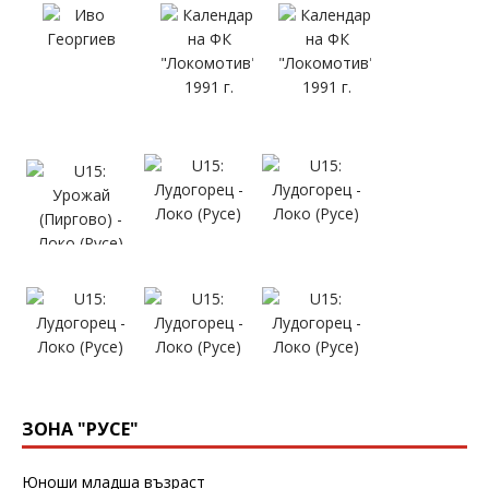
ЗОНА "РУСЕ"
Юноши младша възраст