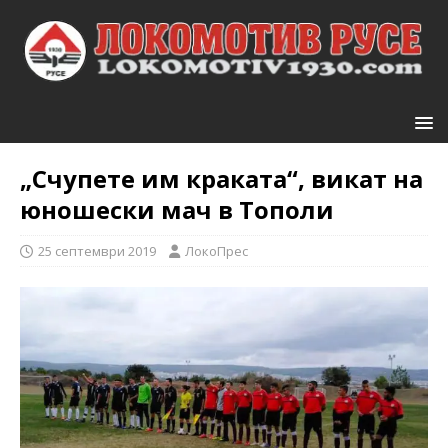
„Счупете им краката“, викат на
юношески мач в Тополи
25 септември 2019
ЛокоПрес