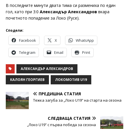
В последните минути двата тима си размениха по един
гол, като при 3:0
Александър Александров
вкара
почетното попадение за Локо (Русе).
Сподели:
Facebook
X
WhatsApp
Telegram
Email
Print
АЛЕКСАНДЪР АЛЕКСАНДРОВ
КАЛОЯН ГЕОРГИЕВ
ЛОКОМОТИВ U19
ПРЕДИШНА СТАТИЯ
Тежка загуба за „Локо U19” на старта на сезона
СЛЕДВАЩА СТАТИЯ
„Локо U19” с първа победа за сезона