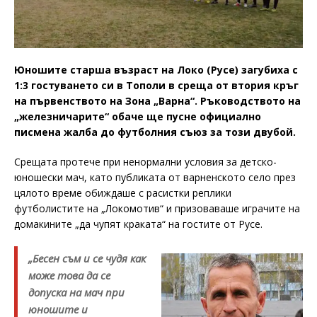
Юношите старша възраст на Локо (Русе) загубиха с
1:3 гостуването си в Тополи в среща от втория кръг
на първенството на Зона „Варна“. Ръководството на
„железничарите“ обаче ще пусне официално
писмена жалба до футболния съюз за този двубой.
Срещата протече при ненормални условия за детско-
юношески мач, като публиката от варненското село през
цялото време обиждаше с расистки реплики
футболистите на „Локомотив“ и призоваваше играчите на
домакините „да чупят краката“ на гостите от Русе.
„Бесен съм и се чудя как
може това да се
допуска на мач при
юношите и