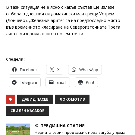
В тази ситуация не е ясно с какъв състав ще излезе
отбора в днешния си домакински мач срещу Устрем
(Дончево). „Железничарите“ са на предпоследно място
във временното класиране на Североизточната Трета
лига с мизерния актив от осем точки.
Сподели:
Facebook
X
WhatsApp
Telegram
Email
Print
ДАВИД ПАСЕВ
ЛОКОМОТИВ
СВИЛЕН КАСАБОВ
ПРЕДИШНА СТАТИЯ
Черната серия продължи с нова загуба у дома