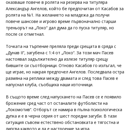
оказваше повече в ролята на резерва на титуляра
Александър Ангелов, който бе предпочитан от Касабов за
ролята на №1. На желанието на младежа да получи
повече шансове и игрово време първоначално старши
треньорът на „Локо“ дал дума да го пуска титуляр, но
после се отметнал.
Точката на търпение преляла преди срещата в сряда с
„Дунав II”, загубена с 1:4 от „Локо“. За този мач Пасев
настоявал задължително да излезе титуляр срещу
бившите си съотборници. Отново Касабов го излъгал, че
ще играе, но накрая предпочел Ангелов. Последвала остра
размяна на реплики между двамата и след това Пасев е
напуснал клуба, съобщиха наши източници.
В същото време след напускането на Пасев се е появило
брожение сред част от останалите футболисти на
„Локомотив“. Отборът се намира в пълна психологическа
дупка и е в черна серия от шест поредни загуби. В тази
ситуация съвсем естествено обстановката е тягостна и
липсва каквото и да е настроение за игра.