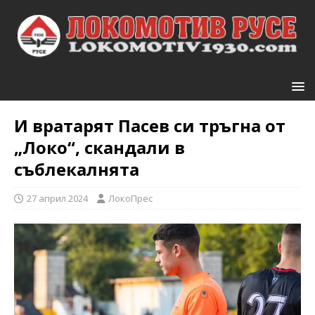
И вратарят Пасев си тръгна от
„Локо“, скандали в
съблекалнята
27 април 2024
ЛокоПрес