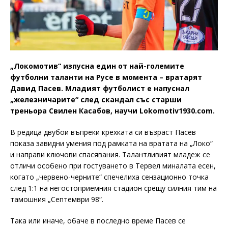
„Локомотив“ изпусна един от най-големите
футболни таланти на Русе в момента – вратарят
Давид Пасев. Младият футболист е напуснал
„железничарите“ след скандал със старши
треньора Свилен Касабов, научи Lokomotiv1930.com.
В редица двубои въпреки крехката си възраст Пасев
показа завидни умения под рамката на вратата на „Локо“
и направи ключови спасявания. Талантливият младеж се
отличи особено при гостуването в Тервел миналата есен,
когато „червено-черните“ спечелиха сензационно точка
след 1:1 на негостоприемния стадион срещу силния тим на
тамошния „Септември 98“.
Така или иначе, обаче в последно време Пасев се