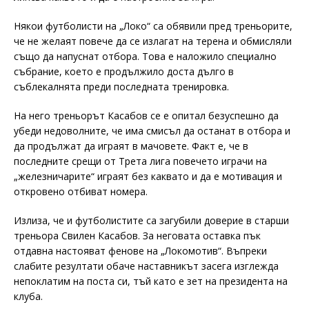
Някои футболисти на „Локо“ са обявили пред треньорите,
че не желаят повече да се излагат на терена и обмисляли
също да напуснат отбора. Това е наложило специално
събрание, което е продължило доста дълго в
съблекалнята преди последната тренировка.
На него треньорът Касабов се е опитал безуспешно да
убеди недоволните, че има смисъл да останат в отбора и
да продължат да играят в мачовете. Факт е, че в
последните срещи от Трета лига повечето играчи на
„железничарите“ играят без каквато и да е мотивация и
откровено отбиват номера.
Излиза, че и футболистите са загубили доверие в старши
треньора Свилен Касабов. За неговата оставка пък
отдавна настояват фенове на „Локомотив“. Въпреки
слабите резултати обаче наставникът засега изглежда
непоклатим на поста си, тъй като е зет на президента на
клуба.