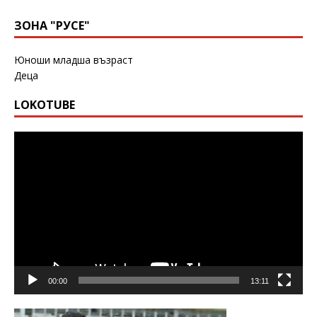
ЗОНА "РУСЕ"
Юноши младша възраст
Деца
LOKOTUBE
Видео
00:00
13:11