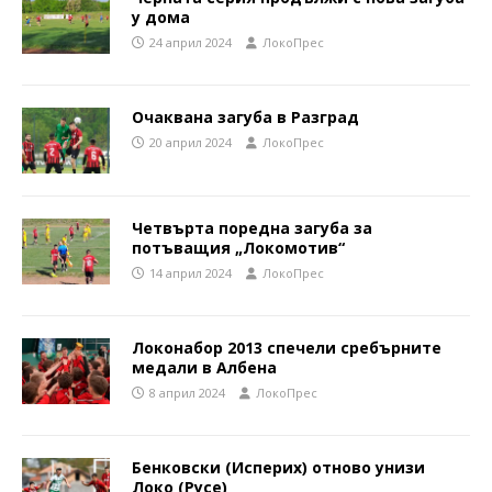
у дома
24 април 2024
ЛокоПрес
Очаквана загуба в Разград
20 април 2024
ЛокоПрес
Четвърта поредна загуба за
потъващия „Локомотив“
14 април 2024
ЛокоПрес
Локонабор 2013 спечели сребърните
медали в Албена
8 април 2024
ЛокоПрес
Бенковски (Исперих) отново унизи
Локо (Русе)