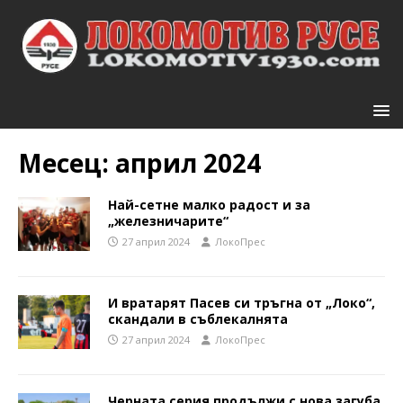
Месец:
април 2024
Най-сетне малко радост и за
„железничарите“
27 април 2024
ЛокоПрес
И вратарят Пасев си тръгна от „Локо“,
скандали в съблекалнята
27 април 2024
ЛокоПрес
Черната серия продължи с нова загуба