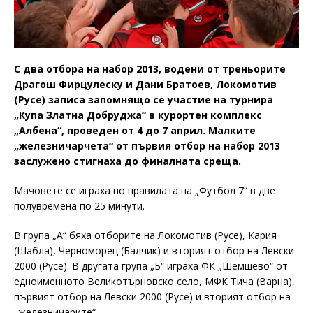
С два отбора на набор 2013, водени от треньорите
Драгош Фирцулеску и Дани Братоев, Локомотив
(Русе) записа запомнящо се участие на турнира
„Купа Златна Добруджа“ в курортен комплекс
„Албена“, проведен от 4 до 7 април. Малките
„железничарчета“ от първия отбор на набор 2013
заслужено стигнаха до финалната среща.
Мачовете се играха по правилата на „Футбол 7“ в две
полувремена по 25 минути.
В група „А“ бяха отборите на Локомотив (Русе), Кария
(Шабла), Черноморец (Балчик) и вторият отбор на Левски
2000 (Русе). В другата група „Б“ играха ФК „Шемшево“ от
едноименното Великотърновско село, МФК Тича (Варна),
първият отбор на Левски 2000 (Русе) и вторият отбор на
„железничарите“.