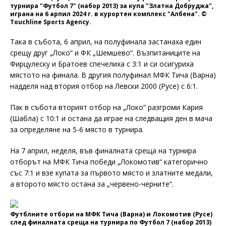
турнира "Футбол 7" (набор 2013) за купа "Златна Добруджа",
играна на 6 арпил 2024 г. в курортен комплекс "Албена". ©
Touchline Sports Agency.
Така в събота, 6 април, на полуфинала застанаха един
срещу друг „Локо“ и ФК „Шемшево“. Възпитаниците на
Фирцулеску и Братоев спечелиха с 3:1 и си осигуриха
мястото на финала. В другия полуфинал МФК Тича (Варна)
надделя над втория отбор на Левски 2000 (Русе) с 6:1.
Пак в събота вторият отбор на „Локо“ разгроми Кария
(Шабла) с 10:1 и остана да играе на следващия ден в мача
за определяне на 5-6 място в турнира.
На 7 април, неделя, във финалната среща на турнира
отборът на МФК Тича победи „Локомотив“ категорично
със 7:1 и взе купата за първото място и златните медали,
а второто място остана за „червено-черните“.
Футблните отбори на МФК Тича (Варна) и Локомотив (Русе)
след финалната среща на турнира по Футбол 7 (набор 2013)