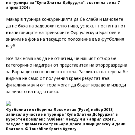
на турнира за "Купа Златна Добруджа", състояла се на 7
април 2024 г.
Макар в турнира конкуренцията да бе слаба и мачовете
да не бяха на задоволително ниво, успехът постигнат от
възпитаниците на треньорите Фирцулеску и Братоев е
значим на фона на текущото положение във футболния
клуб.
Все пак няма как да не отчетем, че нашият отбор бе
категорично надигран от представител на второразредна
за Варна детско-юношеска школа. Разликата на терена бе
видима не само от получения краен резултат във
финалния мач и от това могат да бъдат извадени изводи
за нивото на подготовка.
Футболните отбори на Локомотив (Русе), набор 2013,
записали участие в турнира "Купа Златна Добруджа" в
курортен комплекс "Албена" между 4 и 7 април 2024 г.,
заедно с двамата си треньори Драгош Фирцулеску и Дани
Братоев. © Touchline Sports Agency.