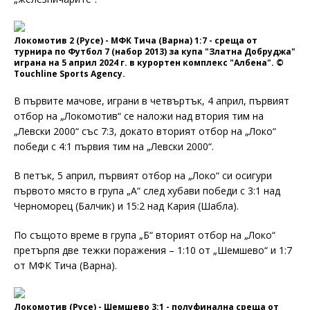
Локомотив 2 (Русе) - МФК Тича (Варна) 1:7 - среща от
турнира по Футбол 7 (набор 2013) за купа "Златна Добруджа"
играна на 5 април 2024 г. в курортен комплекс "Албена". ©
Touchline Sports Agency.
В първите мачове, играни в четвъртък, 4 април, първият
отбор на „Локомотив“ се наложи над втория тим на
„Левски 2000“ със 7:3, докато вторият отбор на „Локо“
победи с 4:1 първия тим на „Левски 2000“.
В петък, 5 април, първият отбор на „Локо“ си осигури
първото място в група „А“ след хубави победи с 3:1 над
Черноморец (Балчик) и 15:2 над Кария (Шабла).
По същото време в група „Б“ вторият отбор на „Локо“
претърпя две тежки поражения – 1:10 от „Шемшево“ и 1:7
от МФК Тича (Варна).
Локомотив (Русе) - Шемшево 3:1 - полуфинална среща от