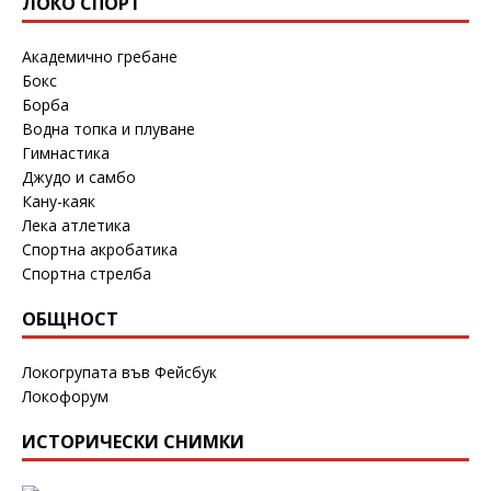
ЛОКО СПОРТ
Академично гребане
Бокс
Борба
Водна топка и плуване
Гимнастика
Джудо и самбо
Кану-каяк
Лека атлетика
Спортна акробатика
Спортна стрелба
ОБЩНОСТ
Локогрупата във Фейсбук
Локофорум
ИСТОРИЧЕСКИ СНИМКИ